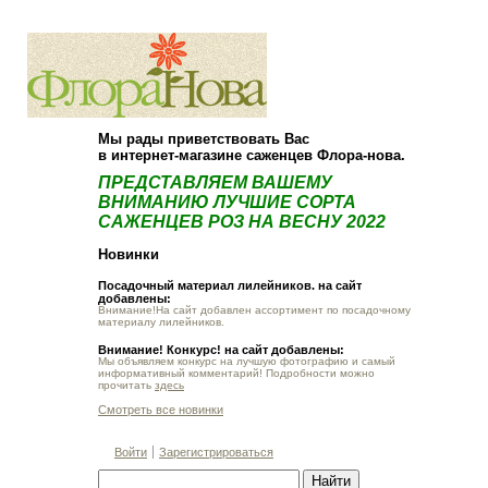
О компании
Как купить
Мы рады приветствовать Вас
в интернет-магазине саженцев Флора-нова.
ПРЕДСТАВЛЯЕМ ВАШЕМУ
ВНИМАНИЮ ЛУЧШИЕ СОРТА
САЖЕНЦЕВ РОЗ НА ВЕСНУ 2022
Новинки
Посадочный материал лилейников. на сайт
добавлены:
Внимание!На сайт добавлен ассортимент по посадочному
материалу лилейников.
Внимание! Конкурс! на сайт добавлены:
Мы объявляем конкурс на лучшую фотографию и самый
информативный комментарий! Подробности можно
прочитать
здесь
Смотреть все новинки
Войти
Зарегистрироваться