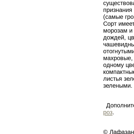
существова
признания 
(самые гро
Сорт имеет
морозам и 
дождей, цв
чашевидны
отогнутыми
махровые, 
одному цве
компактны
листья зел
зелеными.
Дополнит
роз
.
© Лафазан 