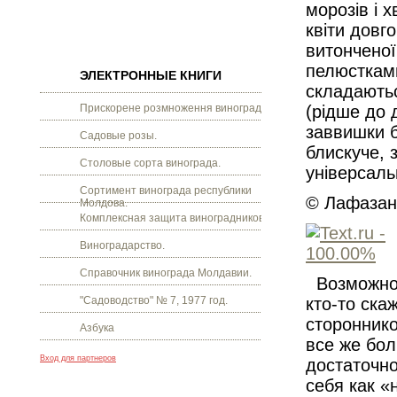
морозів і 
квіти довг
витонченої
пелюстками
ЭЛЕКТРОННЫЕ КНИГИ
складаютьс
Прискорене розмноження винограду.
(рідше до 
заввишки б
Садовые розы.
блискуче, 
Столовые сорта винограда.
універсаль
Сортимент винограда республики
© Лафазан 
Молдова.
Комплексная защита виноградников.
Виноградарство.
Справочник винограда Молдавии.
Возможно, 
"Садоводство" № 7, 1977 год.
кто-то ска
стороннико
Азбука
все же бо
Вход для партнеров
достаточно
себя как «