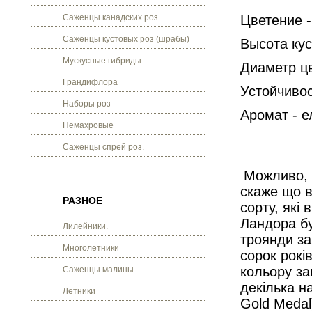
Саженцы канадских роз
Цветение 
Саженцы кустовых роз (шрабы)
Высота кус
Мускусные гибриды.
Диаметр цв
Грандифлора
Устойчивос
Наборы роз
Аромат - 
Немахровые
Саженцы спрей роз.
Можливо, 
скаже що в
РАЗНОЕ
сорту, які
Ландора бу
Лилейники.
троянди за
Многолетники
сорок рокі
кольору за
Саженцы малины.
декілька н
Летники
Gold Medal