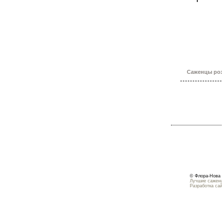
Саженцы роз
© Флора-Нова 
Лучшие саженц
Разработка са