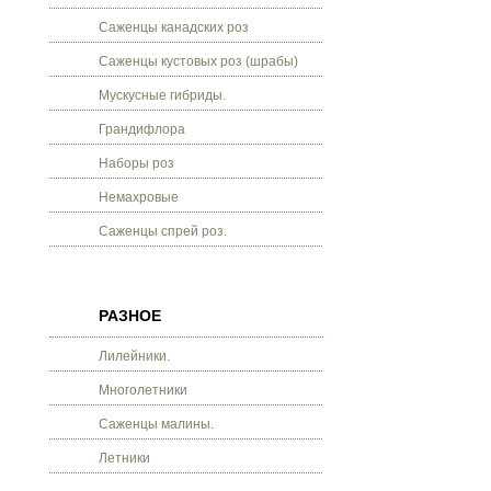
Саженцы канадских роз
Саженцы кустовых роз (шрабы)
Мускусные гибриды.
Грандифлора
Наборы роз
Немахровые
Саженцы спрей роз.
РАЗНОЕ
Лилейники.
Многолетники
Саженцы малины.
Летники