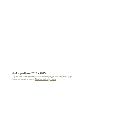
© Флора-Нова 2010 - 2015
Лучшие саженцы роз и винограда из первых рук
Разработка сайта
MariupolCity.com