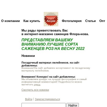
О компании
Как купить
Фотогалерея
Статьи
Опт
Мы рады приветствовать Вас
в интернет-магазине саженцев Флора-нова.
ПРЕДСТАВЛЯЕМ ВАШЕМУ
ВНИМАНИЮ ЛУЧШИЕ СОРТА
САЖЕНЦЕВ РОЗ НА ВЕСНУ 2022
Новинки
Посадочный материал лилейников. на сайт
добавлены:
Внимание!На сайт добавлен ассортимент по посадочному
материалу лилейников.
Внимание! Конкурс! на сайт добавлены:
Мы объявляем конкурс на лучшую фотографию и самый
информативный комментарий! Подробности можно
прочитать
здесь
Смотреть все новинки
Войти
Зарегистрироваться