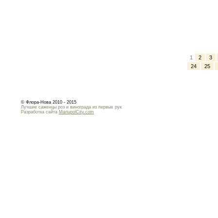
1
2
3
24
25
© Флора-Нова 2010 - 2015
Лучшие саженцы роз и винограда из первых рук
Разработка сайта
MariupolCity.com