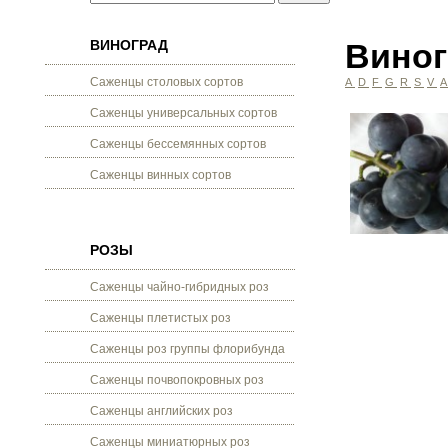
ВИНОГРАД
Виног
Саженцы столовых сортов
A
D
F
G
R
S
V
Саженцы универсальных сортов
Саженцы бессемянных сортов
Саженцы винных сортов
РОЗЫ
Саженцы чайно-гибридных роз
Саженцы плетистых роз
Саженцы роз группы флорибунда
Саженцы почвопокровных роз
Саженцы английских роз
Саженцы миниатюрных роз