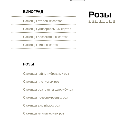
ВИНОГРАД
Розы
Саженцы столовых сортов
A
B
C
D
E
F
G
Саженцы универсальных сортов
Саженцы бессемянных сортов
Саженцы винных сортов
РОЗЫ
Саженцы чайно-гибридных роз
Саженцы плетистых роз
Саженцы роз группы флорибунда
Саженцы почвопокровных роз
Саженцы английских роз
Саженцы миниатюрных роз