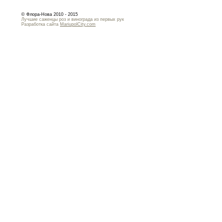
© Флора-Нова 2010 - 2015
Лучшие саженцы роз и винограда из первых рук
Разработка сайта
MariupolCity.com