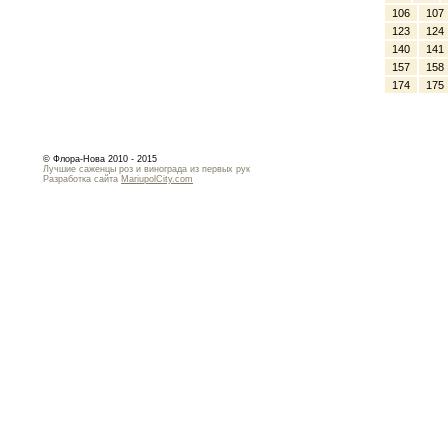
106
107
123
124
140
141
157
158
174
175
© Флора-Нова 2010 - 2015
Лучшие саженцы роз и винограда из первых рук
Разработка сайта
MariupolCity.com