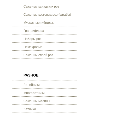
Саженцы канадских роз
Саженцы кустовых роз (шрабы)
Мускусные гибриды.
Грандифлора
Наборы роз
Немахровые
Саженцы спрей роз.
РАЗНОЕ
Лилейники.
Многолетники
Саженцы малины.
Летники