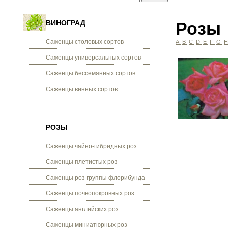
ВИНОГРАД
Розы
Саженцы столовых сортов
A
B
C
D
E
F
G
Саженцы универсальных сортов
Саженцы бессемянных сортов
Саженцы винных сортов
РОЗЫ
Саженцы чайно-гибридных роз
Саженцы плетистых роз
Саженцы роз группы флорибунда
Саженцы почвопокровных роз
Саженцы английских роз
Саженцы миниатюрных роз