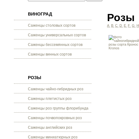
ВИНОГРАД
Розы
Саженцы столовых сортов
A
B
C
D
E
F
G
Саженцы универсальных сортов
Саженцы бессемянных сортов
Саженцы винных сортов
РОЗЫ
Саженцы чайно-гибридных роз
Саженцы плетистых роз
Саженцы роз группы флорибунда
Саженцы почвопокровных роз
Саженцы английских роз
Саженцы миниатюрных роз