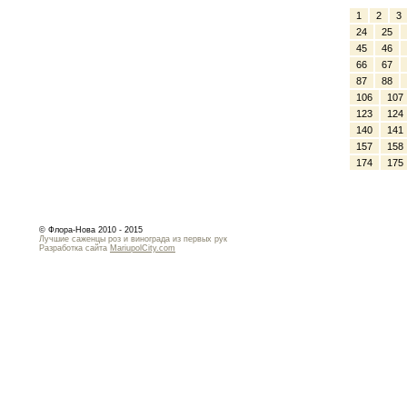
1
2
3
24
25
45
46
66
67
87
88
106
107
123
124
140
141
157
158
174
175
© Флора-Нова 2010 - 2015
Лучшие саженцы роз и винограда из первых рук
Разработка сайта
MariupolCity.com