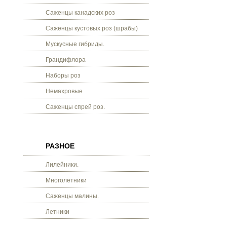
Саженцы канадских роз
Саженцы кустовых роз (шрабы)
Мускусные гибриды.
Грандифлора
Наборы роз
Немахровые
Саженцы спрей роз.
РАЗНОЕ
Лилейники.
Многолетники
Саженцы малины.
Летники