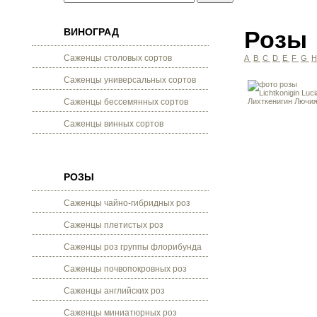
ВИНОГРАД
Розы
Саженцы столовых сортов
A
B
C
D
E
F
G
Саженцы универсальных сортов
Саженцы бессемянных сортов
Саженцы винных сортов
РОЗЫ
Саженцы чайно-гибридных роз
Саженцы плетистых роз
Саженцы роз группы флорибунда
Саженцы почвопокровных роз
Саженцы английских роз
Саженцы миниатюрных роз