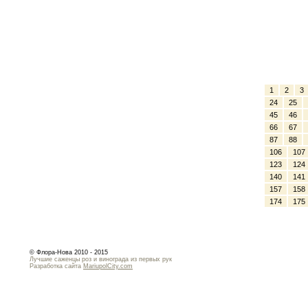
1
2
3
24
25
45
46
66
67
87
88
106
107
123
124
140
141
157
158
174
175
© Флора-Нова 2010 - 2015
Лучшие саженцы роз и винограда из первых рук
Разработка сайта
MariupolCity.com