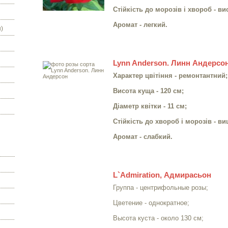
Стійкість до морозів і хвороб - ви
Аромат - легкий.
)
Lynn Anderson. Линн Андерсо
Характер цвітіння - ремонтантний;
Висота куща - 120 см;
Діаметр квітки - 11 см;
Стійкість до хвороб і морозів - в
Аромат - слабкий.
L`Admiration, Адмирасьон
Группа - центрифольные розы;
Цветение - однократное;
Высота куста - около 130 см;