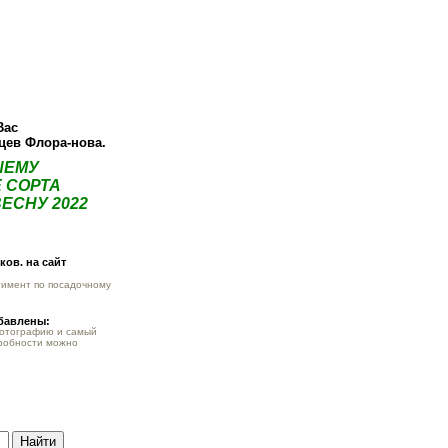
О компании
Как купить
Фотогалерея
Статьи
Опт
Контак
Вас
нцев Флора-нова.
ШЕМУ
 СОРТА
ЕСНУ 2022
ов. на сайт
тимент по посадочному
обавлены:
фотографию и самый
робности можно