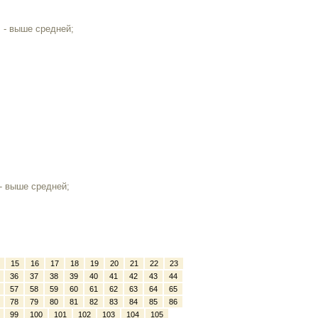
- выше средней;
- выше средней;
15
16
17
18
19
20
21
22
23
36
37
38
39
40
41
42
43
44
57
58
59
60
61
62
63
64
65
78
79
80
81
82
83
84
85
86
99
100
101
102
103
104
105