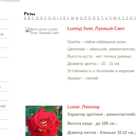
Розы
A
B
C
D
E
F
G
H
I
J
K
L
M
N
O
P
Q
R
S
T
U
V
W
X
Y
Z
Н
Lunnyj Svet, Лунный Свет
ов
Группа – чайно-гибридные розы;
Цветение – обильное, ремонтантное;
Высота куста - нет точных данных;
Диаметр цветка – 10 -
11 см
;
Устойчивость к болезням и морозам 
Аромат – легкий.
з
нда
Luxor. Люксор
Характер цвітіння - ремонтантний;
Висота куща - до 100 см.;
Діаметр квітки - близько 10-12 см.;