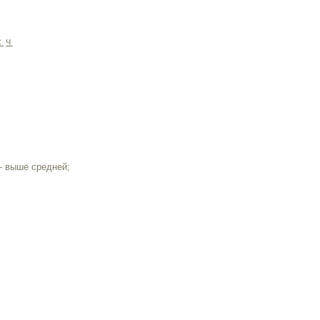
С
Ч
- выше средней;