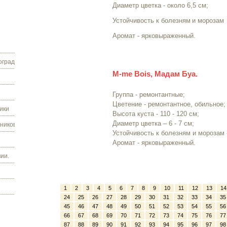
Диаметр цветка - около 6,5 см;
Устойчивость к болезням
и морозам
Аромат - ярковыраженный.
граду.
M-me Bois, Мадам Буа.
Группа - ремонтантные;
Цветение - ремонтантное, обильное;
ики
Высота куста - 110 - 120 см;
Диаметр цветка – 6 - 7 см;
ников.
Устойчивость к болезням и морозам 
Аромат - ярковыраженный.
ии.
1
2
3
4
5
6
7
8
9
10
11
12
13
14
24
25
26
27
28
29
30
31
32
33
34
35
45
46
47
48
49
50
51
52
53
54
55
56
66
67
68
69
70
71
72
73
74
75
76
77
87
88
89
90
91
92
93
94
95
96
97
98