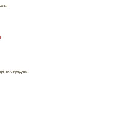
сока;
н
ище за середню;