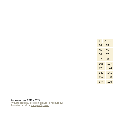
1
2
3
24
25
45
46
66
67
87
88
106
107
123
124
140
141
157
158
174
175
© Флора-Нова 2010 - 2015
Лучшие саженцы роз и винограда из первых рук
Разработка сайта
MariupolCity.com