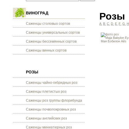
ВИНОГРАД
Розы
Саженцы столовых сортов
A
B
C
D
E
F
G
Саженцы универсальных сортов
Саженцы бессемянных сортов
Саженцы винных сортов
РОЗЫ
Саженцы чайно-гибридных роз
Саженцы плетистых роз
Саженцы роз группы флорибунда
Саженцы почвопокровных роз
Саженцы английских роз
Саженцы миниатюрных роз