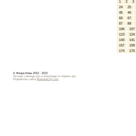
1
2
3
24
25
45
46
66
67
87
88
106
107
123
124
140
141
157
158
174
175
© Флора-Нова 2010 - 2015
Лучшие саженцы роз и винограда из первых рук
Разработка сайта
MariupolCity.com