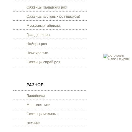
Саженцы канадских роз
Саженцы кустовых роз (шрабы)
Мускусные гибриды.
Грандифлора
Наборы роз
Немахровые
Саженцы спрей роз.
РАЗНОЕ
Лилейники.
Многолетники
Саженцы малины.
Летники