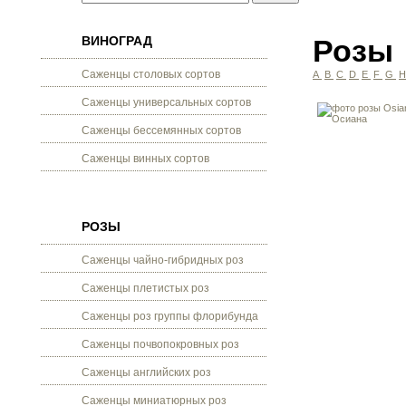
ВИНОГРАД
Розы
Саженцы столовых сортов
A
B
C
D
E
F
G
Саженцы универсальных сортов
Саженцы бессемянных сортов
Саженцы винных сортов
РОЗЫ
Саженцы чайно-гибридных роз
Саженцы плетистых роз
Саженцы роз группы флорибунда
Саженцы почвопокровных роз
Саженцы английских роз
Саженцы миниатюрных роз