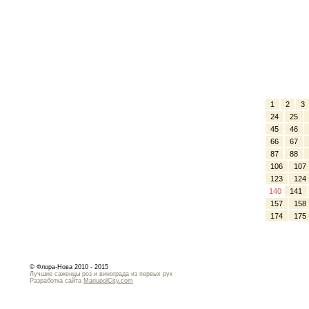
1
2
3
24
25
45
46
66
67
87
88
106
107
123
124
140
141
157
158
174
175
© Флора-Нова 2010 - 2015
Лучшие саженцы роз и винограда из первых рук
Разработка сайта
MariupolCity.com