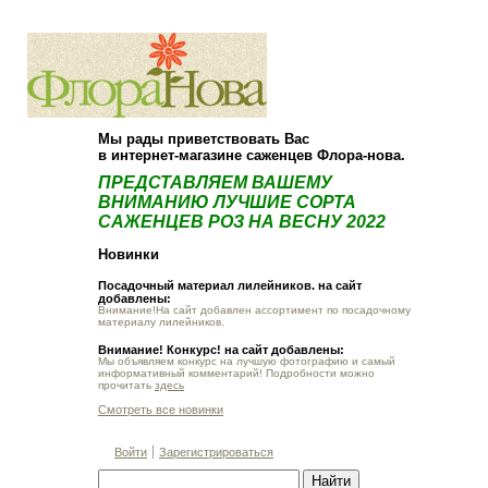
О компании
Как купить
Мы рады приветствовать Вас
в интернет-магазине саженцев Флора-нова.
ПРЕДСТАВЛЯЕМ ВАШЕМУ
ВНИМАНИЮ ЛУЧШИЕ СОРТА
САЖЕНЦЕВ РОЗ НА ВЕСНУ 2022
Новинки
Посадочный материал лилейников. на сайт
добавлены:
Внимание!На сайт добавлен ассортимент по посадочному
материалу лилейников.
Внимание! Конкурс! на сайт добавлены:
Мы объявляем конкурс на лучшую фотографию и самый
информативный комментарий! Подробности можно
прочитать
здесь
Смотреть все новинки
Войти
Зарегистрироваться