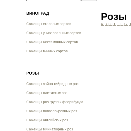
ВИНОГРАД
Розы
Саженцы столовых сортов
A
B
C
D
E
F
G
Саженцы универсальных сортов
Саженцы бессемянных сортов
Саженцы винных сортов
РОЗЫ
Саженцы чайно-гибридных роз
Саженцы плетистых роз
Саженцы роз группы флорибунда
Саженцы почвопокровных роз
Саженцы английских роз
Саженцы миниатюрных роз