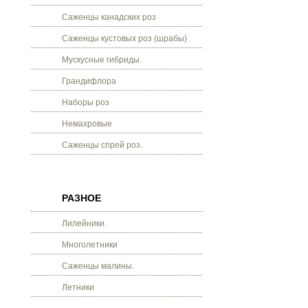
Саженцы канадских роз
Саженцы кустовых роз (шрабы)
Мускусные гибриды.
Грандифлора
Наборы роз
Немахровые
Саженцы спрей роз.
РАЗНОЕ
Лилейники.
Многолетники
Саженцы малины.
Летники