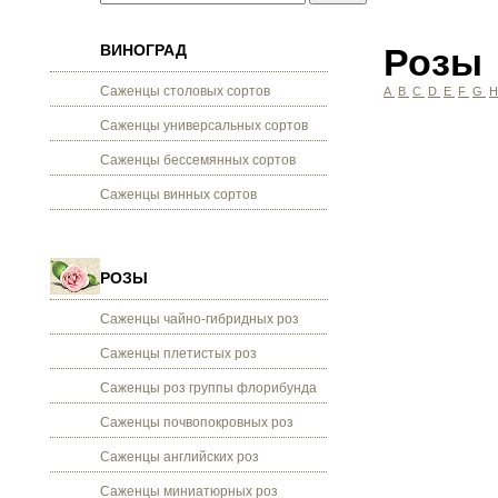
ВИНОГРАД
Розы
Саженцы столовых сортов
A
B
C
D
E
F
G
Саженцы универсальных сортов
Саженцы бессемянных сортов
Саженцы винных сортов
РОЗЫ
Саженцы чайно-гибридных роз
Саженцы плетистых роз
Саженцы роз группы флорибунда
Саженцы почвопокровных роз
Саженцы английских роз
Саженцы миниатюрных роз