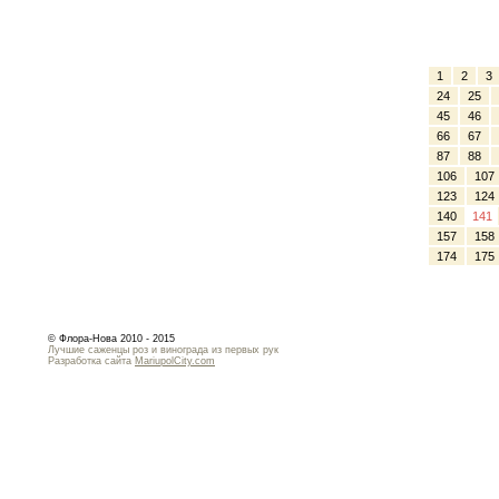
1
2
3
24
25
45
46
66
67
87
88
106
107
123
124
140
141
157
158
174
175
© Флора-Нова 2010 - 2015
Лучшие саженцы роз и винограда из первых рук
Разработка сайта
MariupolCity.com