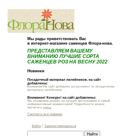
О компании
Как купить
Мы рады приветствовать Вас
в интернет-магазине саженцев Флора-нова.
ПРЕДСТАВЛЯЕМ ВАШЕМУ
ВНИМАНИЮ ЛУЧШИЕ СОРТА
САЖЕНЦЕВ РОЗ НА ВЕСНУ 2022
Новинки
Посадочный материал лилейников. на сайт
добавлены:
Внимание!На сайт добавлен ассортимент по посадочному
материалу лилейников.
Внимание! Конкурс! на сайт добавлены:
Мы объявляем конкурс на лучшую фотографию и самый
информативный комментарий! Подробности можно
прочитать
здесь
Смотреть все новинки
Войти
Зарегистрироваться