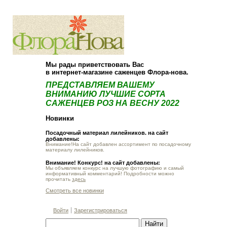
О компании
Как купить
Мы рады приветствовать Вас
в интернет-магазине саженцев Флора-нова.
ПРЕДСТАВЛЯЕМ ВАШЕМУ
ВНИМАНИЮ ЛУЧШИЕ СОРТА
САЖЕНЦЕВ РОЗ НА ВЕСНУ 2022
Новинки
Посадочный материал лилейников. на сайт
добавлены:
Внимание!На сайт добавлен ассортимент по посадочному
материалу лилейников.
Внимание! Конкурс! на сайт добавлены:
Мы объявляем конкурс на лучшую фотографию и самый
информативный комментарий! Подробности можно
прочитать
здесь
Смотреть все новинки
Войти
Зарегистрироваться