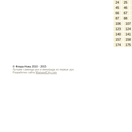
24
25
45
46
66
67
87
88
106
107
123
124
140
141
157
158
174
175
© Флора-Нова 2010 - 2015
Лучшие саженцы роз и винограда из первых рук
Разработка сайта
MariupolCity.com