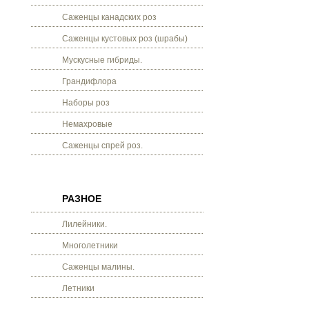
Саженцы канадских роз
Саженцы кустовых роз (шрабы)
Мускусные гибриды.
Грандифлора
Наборы роз
Немахровые
Саженцы спрей роз.
РАЗНОЕ
Лилейники.
Многолетники
Саженцы малины.
Летники