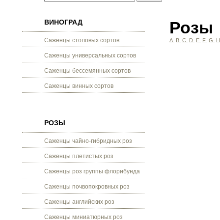
ВИНОГРАД
Розы
Саженцы столовых сортов
A
B
C
D
E
F
G
Саженцы универсальных сортов
Саженцы бессемянных сортов
Саженцы винных сортов
РОЗЫ
Саженцы чайно-гибридных роз
Саженцы плетистых роз
Саженцы роз группы флорибунда
Саженцы почвопокровных роз
Саженцы английских роз
Саженцы миниатюрных роз