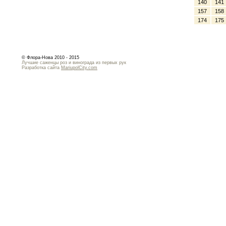
140
141
157
158
174
175
© Флора-Нова 2010 - 2015
Лучшие саженцы роз и винограда из первых рук
Разработка сайта
MariupolCity.com