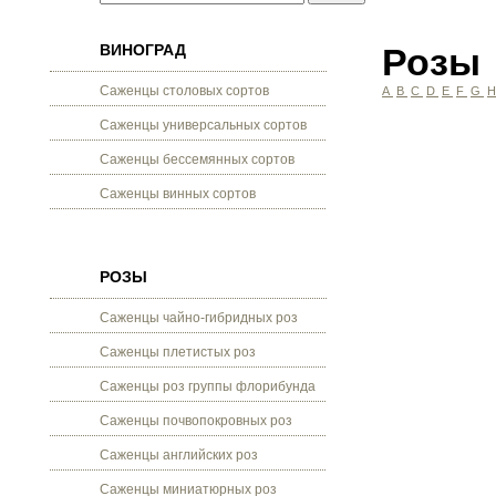
ВИНОГРАД
Розы
Саженцы столовых сортов
A
B
C
D
E
F
G
Саженцы универсальных сортов
Саженцы бессемянных сортов
Саженцы винных сортов
РОЗЫ
Саженцы чайно-гибридных роз
Саженцы плетистых роз
Саженцы роз группы флорибунда
Саженцы почвопокровных роз
Саженцы английских роз
Саженцы миниатюрных роз