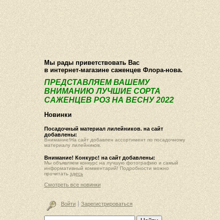
О компании
Как купить
Фотогалерея
Статьи
Опт
Контакт
Мы рады приветствовать Вас
в интернет-магазине саженцев Флора-нова.
ПРЕДСТАВЛЯЕМ ВАШЕМУ
ВНИМАНИЮ ЛУЧШИЕ СОРТА
САЖЕНЦЕВ РОЗ НА ВЕСНУ 2022
Новинки
Посадочный материал лилейников. на сайт
добавлены:
Внимание!На сайт добавлен ассортимент по посадочному
материалу лилейников.
Внимание! Конкурс! на сайт добавлены:
Мы объявляем конкурс на лучшую фотографию и самый
информативный комментарий! Подробности можно
прочитать
здесь
Смотреть все новинки
Войти
Зарегистрироваться