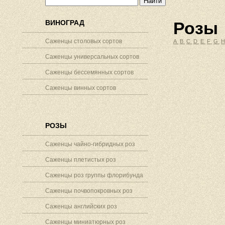
ВИНОГРАД
Розы
Саженцы столовых сортов
A
B
C
D
E
F
G
Саженцы универсальных сортов
Саженцы бессемянных сортов
Саженцы винных сортов
РОЗЫ
Саженцы чайно-гибридных роз
Саженцы плетистых роз
Саженцы роз группы флорибунда
Саженцы почвопокровных роз
Саженцы английских роз
Саженцы миниатюрных роз