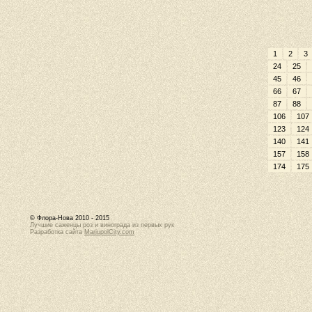
1
2
3
24
25
45
46
66
67
87
88
106
107
123
124
140
141
157
158
174
175
© Флора-Нова 2010 - 2015
Лучшие саженцы роз и винограда из первых рук
Разработка сайта
MariupolCity.com