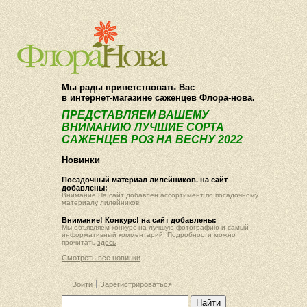
О компании
Как купить
Мы рады приветствовать Вас
в интернет-магазине саженцев Флора-нова.
ПРЕДСТАВЛЯЕМ ВАШЕМУ
ВНИМАНИЮ ЛУЧШИЕ СОРТА
САЖЕНЦЕВ РОЗ НА ВЕСНУ 2022
Новинки
Посадочный материал лилейников. на сайт
добавлены:
Внимание!На сайт добавлен ассортимент по посадочному
материалу лилейников.
Внимание! Конкурс! на сайт добавлены:
Мы объявляем конкурс на лучшую фотографию и самый
информативный комментарий! Подробности можно
прочитать
здесь
Смотреть все новинки
Войти
Зарегистрироваться