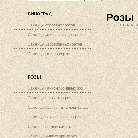
ВИНОГРАД
Розы
Саженцы столовых сортов
A
B
C
D
E
F
G
Саженцы универсальных сортов
Саженцы бессемянных сортов
Саженцы винных сортов
РОЗЫ
Саженцы чайно-гибридных роз
Саженцы плетистых роз
Саженцы роз группы флорибунда
Саженцы почвопокровных роз
Саженцы английских роз
Саженцы миниатюрных роз