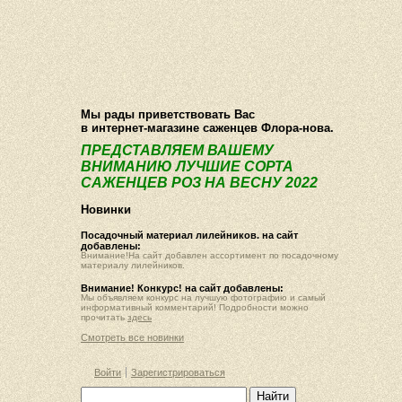
О компании
Как купить
Фотогалерея
Статьи
Опт
Контакт
Мы рады приветствовать Вас
в интернет-магазине саженцев Флора-нова.
ПРЕДСТАВЛЯЕМ ВАШЕМУ
ВНИМАНИЮ ЛУЧШИЕ СОРТА
САЖЕНЦЕВ РОЗ НА ВЕСНУ 2022
Новинки
Посадочный материал лилейников. на сайт
добавлены:
Внимание!На сайт добавлен ассортимент по посадочному
материалу лилейников.
Внимание! Конкурс! на сайт добавлены:
Мы объявляем конкурс на лучшую фотографию и самый
информативный комментарий! Подробности можно
прочитать
здесь
Смотреть все новинки
Войти
Зарегистрироваться