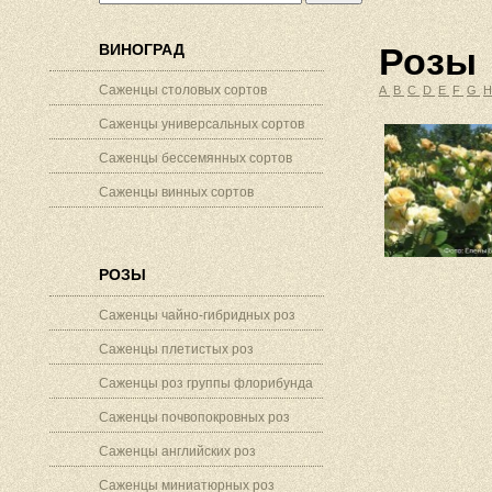
ВИНОГРАД
Розы
Саженцы столовых сортов
A
B
C
D
E
F
G
Саженцы универсальных сортов
Саженцы бессемянных сортов
Саженцы винных сортов
РОЗЫ
Саженцы чайно-гибридных роз
Саженцы плетистых роз
Саженцы роз группы флорибунда
Саженцы почвопокровных роз
Саженцы английских роз
Саженцы миниатюрных роз