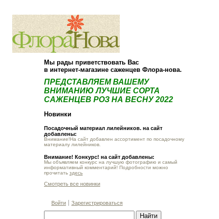
О компании
Как купить
Мы рады приветствовать Вас
в интернет-магазине саженцев Флора-нова.
ПРЕДСТАВЛЯЕМ ВАШЕМУ
ВНИМАНИЮ ЛУЧШИЕ СОРТА
САЖЕНЦЕВ РОЗ НА ВЕСНУ 2022
Новинки
Посадочный материал лилейников. на сайт
добавлены:
Внимание!На сайт добавлен ассортимент по посадочному
материалу лилейников.
Внимание! Конкурс! на сайт добавлены:
Мы объявляем конкурс на лучшую фотографию и самый
информативный комментарий! Подробности можно
прочитать
здесь
Смотреть все новинки
Войти
Зарегистрироваться