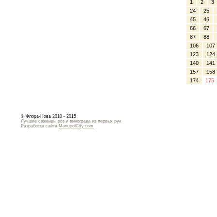
1
2
3
24
25
45
46
66
67
87
88
106
107
123
124
140
141
157
158
174
175
© Флора-Нова 2010 - 2015
Лучшие саженцы роз и винограда из первых рук
Разработка сайта
MariupolCity.com