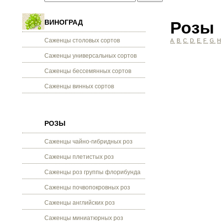
ВИНОГРАД
Розы
Саженцы столовых сортов
A
B
C
D
E
F
G
Саженцы универсальных сортов
Саженцы бессемянных сортов
Саженцы винных сортов
РОЗЫ
Саженцы чайно-гибридных роз
Саженцы плетистых роз
Саженцы роз группы флорибунда
Саженцы почвопокровных роз
Саженцы английских роз
Саженцы миниатюрных роз