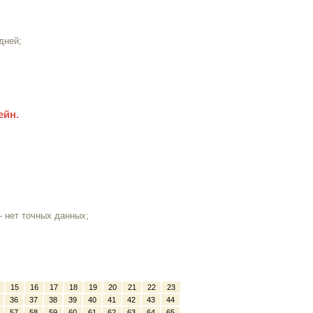
дней;
ейн.
- нет точных данных;
15
16
17
18
19
20
21
22
23
36
37
38
39
40
41
42
43
44
57
58
59
60
61
62
63
64
65