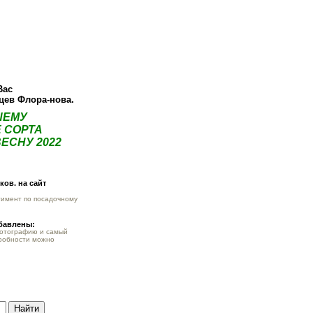
О компании
Как купить
Фотогалерея
Статьи
Опт
Контак
Вас
нцев Флора-нова.
ШЕМУ
 СОРТА
ЕСНУ 2022
ов. на сайт
тимент по посадочному
обавлены:
фотографию и самый
робности можно