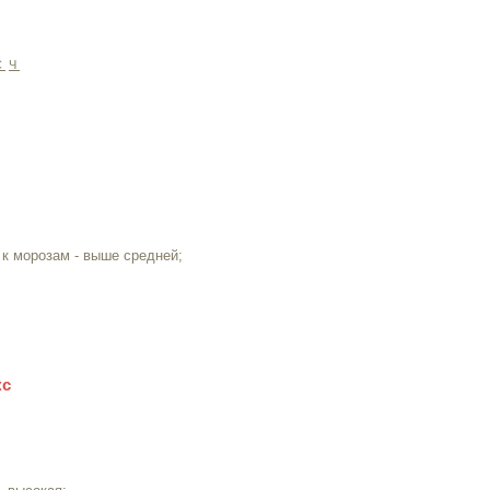
С
Ч
, к морозам - выше средней;
кс