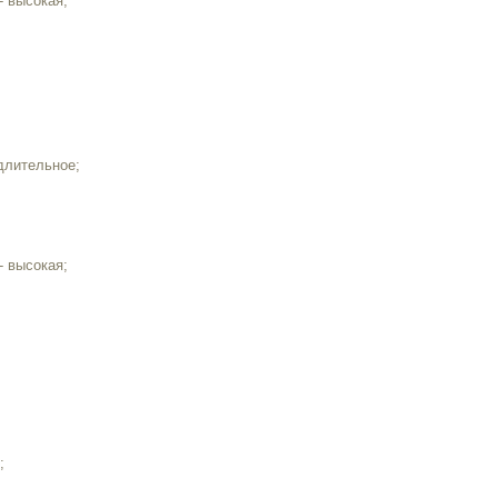
- высокая;
длительное;
- высокая;
;