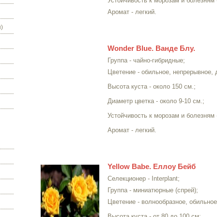
Устойчивость к морозам и болезням 
Аромат - легкий.
)
Wonder Blue. Ванде Блу.
Группа - чайно-гибридные;
Цветение - обильное, непрерывное, 
Высота куста - около 150 см.;
Диаметр цветка - около 9-10 см.;
Устойчивость к морозам и болезням 
Аромат - легкий.
Yellow Babe. Еллоу Бейб
Селекционер - Interplant;
Группа - миниатюрные (спрей);
Цветение - волнообразное, обильное
Высота куста - от 80 до 100 см;