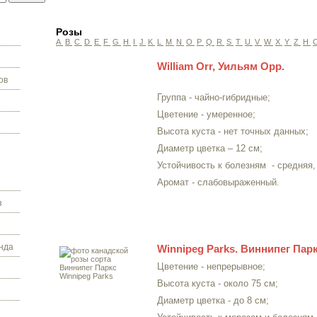
Розы
A
B
C
D
E
F
G
H
I
J
K
L
M
N
O
P
Q
R
S
T
U
V
W
X
Y
Z
Н
William Orr, Уильям Орр.
ов
Группа - чайно-гибридные;
Цветение - умеренное;
Высота куста - нет точных данных;
Диаметр цветка – 12 см;
Устойчивость к болезням
- средняя
Аромат - слабовыраженный.
з
нда
Winnipeg Parks. Виннипег Пар
Цветение - непрерывное;
Высота куста - около 75 см;
Диаметр цветка - до 8 см;