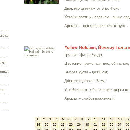
Диаметр цветка – от 3 до 4 см;
Устойчивость к болезням - выше сре
Аромат – практически отсутствует.
граду.
Yellow Holstein, Йеллоу Голшт
Группа - флорибунда;
ики
Цветение - ремонтантное, обильное;
ников.
Высота куста - до 80 см;
Диаметр цветка – 8 см;
ии.
Устойчивость к болезням и морозам 
Аромат – слабовыраженный.
1
2
3
4
5
6
7
8
9
10
11
12
13
14
24
25
26
27
28
29
30
31
32
33
34
35
45
46
47
48
49
50
51
52
53
54
55
56