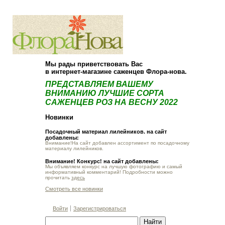
О компании
Как купить
Мы рады приветствовать Вас
в интернет-магазине саженцев Флора-нова.
ПРЕДСТАВЛЯЕМ ВАШЕМУ
ВНИМАНИЮ ЛУЧШИЕ СОРТА
САЖЕНЦЕВ РОЗ НА ВЕСНУ 2022
Новинки
Посадочный материал лилейников. на сайт
добавлены:
Внимание!На сайт добавлен ассортимент по посадочному
материалу лилейников.
Внимание! Конкурс! на сайт добавлены:
Мы объявляем конкурс на лучшую фотографию и самый
информативный комментарий! Подробности можно
прочитать
здесь
Смотреть все новинки
Войти
Зарегистрироваться