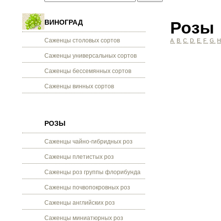
ВИНОГРАД
Розы
Саженцы столовых сортов
A
B
C
D
E
F
G
Саженцы универсальных сортов
Саженцы бессемянных сортов
Саженцы винных сортов
РОЗЫ
Саженцы чайно-гибридных роз
Саженцы плетистых роз
Саженцы роз группы флорибунда
Саженцы почвопокровных роз
Саженцы английских роз
Саженцы миниатюрных роз