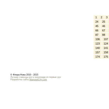
1
2
3
24
25
45
46
66
67
87
88
106
107
123
124
140
141
157
158
174
175
© Флора-Нова 2010 - 2015
Лучшие саженцы роз и винограда из первых рук
Разработка сайта
MariupolCity.com