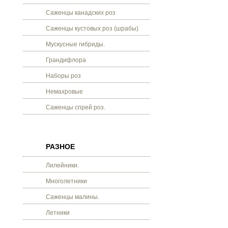
Саженцы канадских роз
Саженцы кустовых роз (шрабы)
Мускусные гибриды.
Грандифлора
Наборы роз
Немахровые
Саженцы спрей роз.
РАЗНОЕ
Лилейники.
Многолетники
Саженцы малины.
Летники