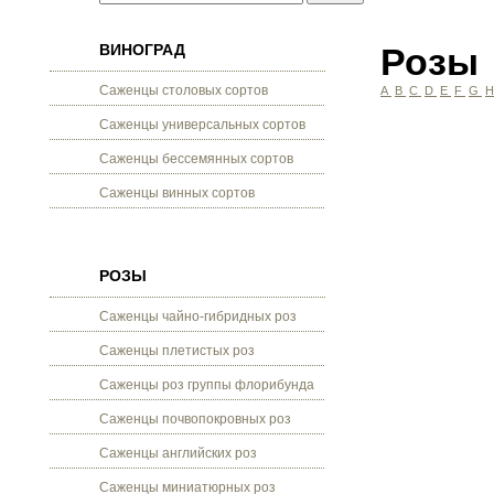
ВИНОГРАД
Розы
Саженцы столовых сортов
A
B
C
D
E
F
G
Саженцы универсальных сортов
Саженцы бессемянных сортов
Саженцы винных сортов
РОЗЫ
Саженцы чайно-гибридных роз
Саженцы плетистых роз
Саженцы роз группы флорибунда
Саженцы почвопокровных роз
Саженцы английских роз
Саженцы миниатюрных роз