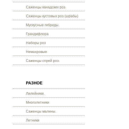
Саженцы канадских роз
Саженцы кустовых роз (шрабы)
Мускусные гибриды.
Грандифлора
Наборы роз
Немахровые
Саженцы спрей роз.
РАЗНОЕ
Лилейники.
Многолетники
Саженцы малины.
Летники