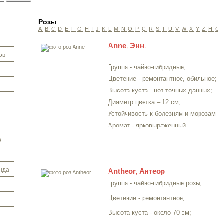
Розы
A
B
C
D
E
F
G
H
I
J
K
L
M
N
O
P
Q
R
S
T
U
V
W
X
Y
Z
Н
Anne, Энн.
ов
Группа - чайно-гибридные;
Цветение - ремонтантное, обильное;
Высота куста - нет точных данных;
Диаметр цветка – 12 см;
Устойчивость к болезням и морозам 
Аромат - ярковыраженный.
з
нда
Antheor, Антеор
Группа - чайно-гибридные розы;
Цветение - ремонтантное;
Высота куста - около 70 см;