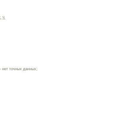
С
Ч
- нет точных данных;