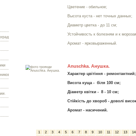
Цветение - обильное;
Высота куста - нет точных данных;
Диаметр цветка - до 11 см;
Устойчивость к болезням и к мороза
граду.
Аромат - ярковыраженный.
ики
Anuschka. Анушка.
Характер цвітіння - ремонтантний;
ников.
Висота куща - біля 100 см;
Діаметр квітки - 8 - 10 см;
ии.
Стійкість до хвороб - доволі висо
Аромат - насичений.
1
2
3
4
5
6
7
8
9
10
11
12
13
14