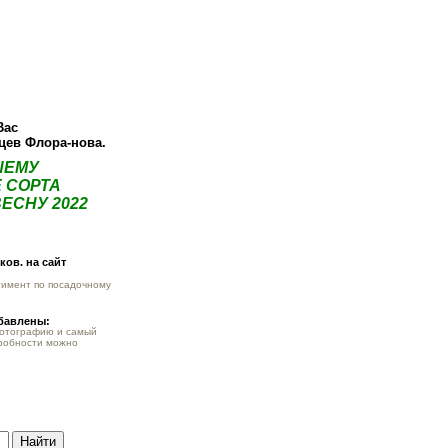
О компании
Как купить
Фотогалерея
Статьи
Опт
Контак
Вас
нцев Флора-нова.
ШЕМУ
 СОРТА
ЕСНУ 2022
ов. на сайт
тимент по посадочному
обавлены:
фотографию и самый
робности можно