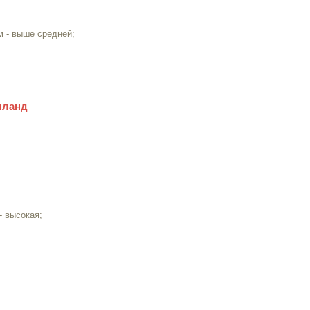
м - выше средней;
лланд
- высокая;