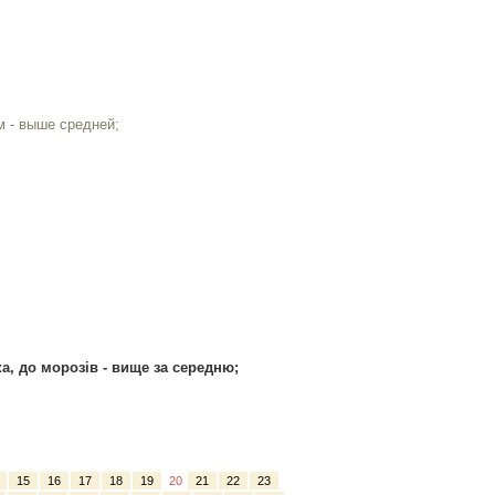
м - выше средней;
ка, до морозів - вище за середню;
15
16
17
18
19
20
21
22
23