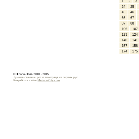
1
2
3
24
25
45
46
66
67
87
88
106
107
123
124
140
141
157
158
174
175
© Флора-Нова 2010 - 2015
Лучшие саженцы роз и винограда из первых рук
Разработка сайта
MariupolCity.com