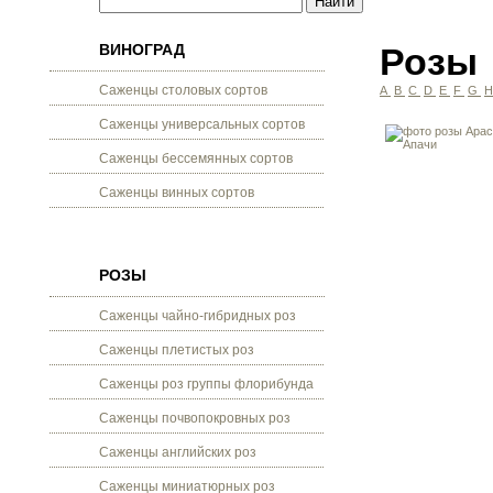
ВИНОГРАД
Розы
Саженцы столовых сортов
A
B
C
D
E
F
G
Саженцы универсальных сортов
Саженцы бессемянных сортов
Саженцы винных сортов
РОЗЫ
Саженцы чайно-гибридных роз
Саженцы плетистых роз
Саженцы роз группы флорибунда
Саженцы почвопокровных роз
Саженцы английских роз
Саженцы миниатюрных роз