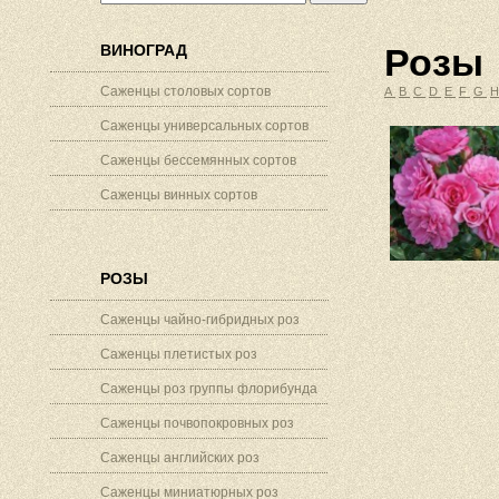
ВИНОГРАД
Розы
Саженцы столовых сортов
A
B
C
D
E
F
G
Саженцы универсальных сортов
Саженцы бессемянных сортов
Саженцы винных сортов
РОЗЫ
Саженцы чайно-гибридных роз
Саженцы плетистых роз
Саженцы роз группы флорибунда
Саженцы почвопокровных роз
Саженцы английских роз
Саженцы миниатюрных роз