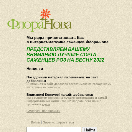
О компании
Как купить
Мы рады приветствовать Вас
в интернет-магазине саженцев Флора-нова.
ПРЕДСТАВЛЯЕМ ВАШЕМУ
ВНИМАНИЮ ЛУЧШИЕ СОРТА
САЖЕНЦЕВ РОЗ НА ВЕСНУ 2022
Новинки
Посадочный материал лилейников. на сайт
добавлены:
Внимание!На сайт добавлен ассортимент по посадочному
материалу лилейников.
Внимание! Конкурс! на сайт добавлены:
Мы объявляем конкурс на лучшую фотографию и самый
информативный комментарий! Подробности можно
прочитать
здесь
Смотреть все новинки
Войти
Зарегистрироваться