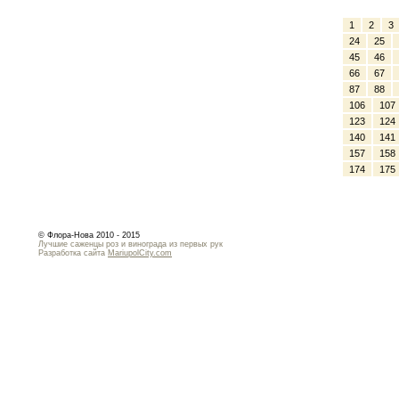
1
2
3
24
25
45
46
66
67
87
88
106
107
123
124
140
141
157
158
174
175
© Флора-Нова 2010 - 2015
Лучшие саженцы роз и винограда из первых рук
Разработка сайта
MariupolCity.com