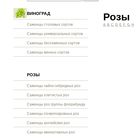
ВИНОГРАД
Розы
Саженцы столовых сортов
A
B
C
D
E
F
G
Саженцы универсальных сортов
Саженцы бессемянных сортов
Саженцы винных сортов
РОЗЫ
Саженцы чайно-гибридных роз
Саженцы плетистых роз
Саженцы роз группы флорибунда
Саженцы почвопокровных роз
Саженцы английских роз
Саженцы миниатюрных роз