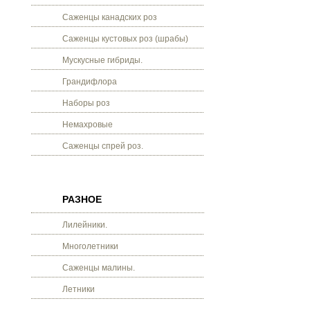
Саженцы канадских роз
Саженцы кустовых роз (шрабы)
Мускусные гибриды.
Грандифлора
Наборы роз
Немахровые
Саженцы спрей роз.
РАЗНОЕ
Лилейники.
Многолетники
Саженцы малины.
Летники