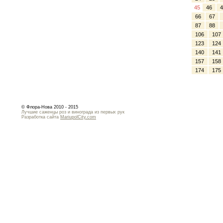
45
46
4
66
67
87
88
106
107
123
124
140
141
157
158
174
175
© Флора-Нова 2010 - 2015
Лучшие саженцы роз и винограда из первых рук
Разработка сайта
MariupolCity.com