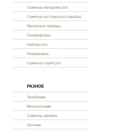
Саженцы канадских роз
Саженцы кустовых роз (шрабы)
Мускусные гибриды.
Грандифлора
Наборы роз
Немахровые
Саженцы спрей роз.
РАЗНОЕ
Лилейники.
Многолетники
Саженцы малины.
Летники