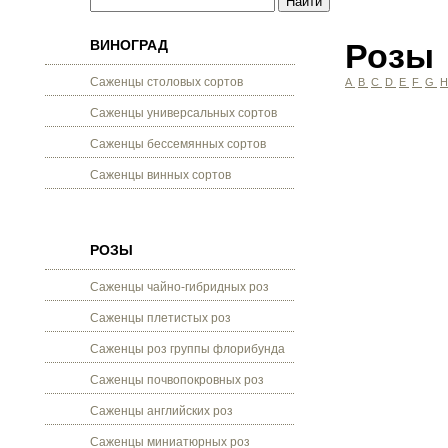
ВИНОГРАД
Розы
Саженцы столовых сортов
A
B
C
D
E
F
G
Саженцы универсальных сортов
Саженцы бессемянных сортов
Саженцы винных сортов
РОЗЫ
Саженцы чайно-гибридных роз
Саженцы плетистых роз
Саженцы роз группы флорибунда
Саженцы почвопокровных роз
Саженцы английских роз
Саженцы миниатюрных роз