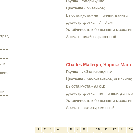
Группа - флорибунда;
Цветение - обильное;
Высота куста - нет точных данных;
Диаметр цветка – 7 - 8 см;
Устойчивость к болезням и морозам 
граду.
Аромат - слабовыраженный.
ики
Charles Malleryn, Чарльз Мал
Группа - чайно-гибридные;
ников.
Цветение - ремонтантное, обильное;
Высота куста - 90 см;
ии.
Диаметр цветка – нет точных данных
Устойчивость к болезням и морозам 
Аромат – ярковыраженный.
1
2
3
4
5
6
7
8
9
10
11
12
13
14