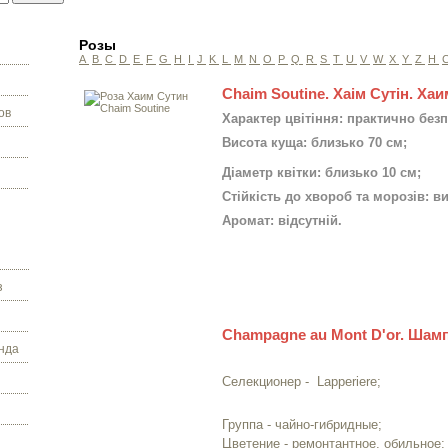
Розы
A
B
C
D
E
F
G
H
I
J
K
L
M
N
O
P
Q
R
S
T
U
V
W
X
Y
Z
Н
Chaim Soutine. Хаім Сутін. Ха
ов
Характер цвітіння: практично без
Висота куща: близько 70 см;
Діаметр квітки: близько 10 см;
Стійкість до хвороб та морозів: в
Аромат: відсутній.
з
Champagne au Mont D'or. Шамп
нда
Селекционер -
Lapperiere;
Группа - чайно-гибридные;
Цветение - ремонтантное, обильное;