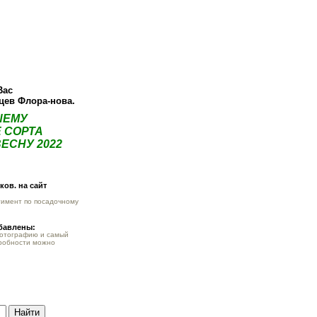
О компании
Как купить
Фотогалерея
Статьи
Опт
Контак
Вас
нцев Флора-нова.
ШЕМУ
 СОРТА
ЕСНУ 2022
ов. на сайт
тимент по посадочному
обавлены:
фотографию и самый
робности можно