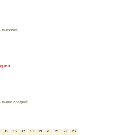
- высокая;
лерин
;
- выше средней;
15
16
17
18
19
20
21
22
23