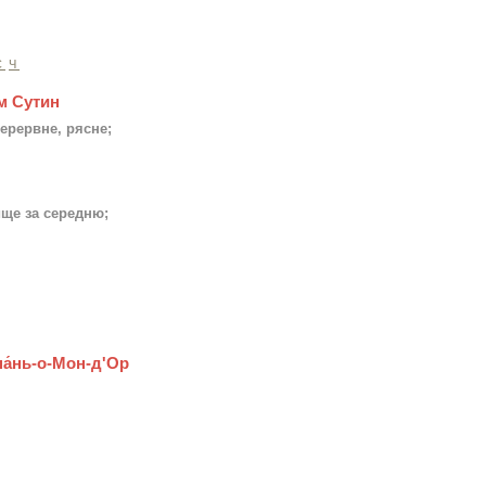
С
Ч
им Сутин
перервне, рясне;
ище за середню;
а́нь-о-Мон-д'Ор