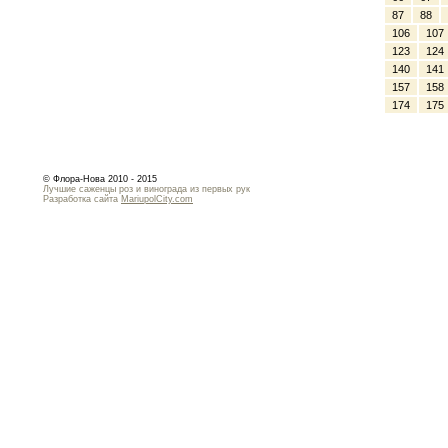
87
88
106
107
123
124
140
141
157
158
174
175
© Флора-Нова 2010 - 2015
Лучшие саженцы роз и винограда из первых рук
Разработка сайта
MariupolCity.com