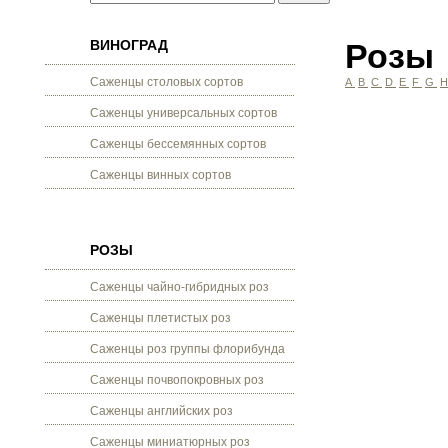
ВИНОГРАД
Розы
Саженцы столовых сортов
A
B
C
D
E
F
G
Саженцы универсальных сортов
Саженцы бессемянных сортов
Саженцы винных сортов
РОЗЫ
Саженцы чайно-гибридных роз
Саженцы плетистых роз
Саженцы роз группы флорибунда
Саженцы почвопокровных роз
Саженцы английских роз
Саженцы миниатюрных роз