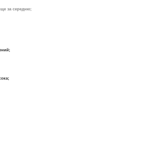
ище за середню;
рний;
сока;