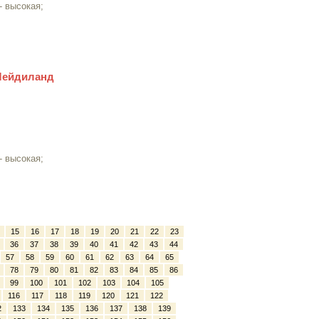
- высокая;
 Мейдиланд
- высокая;
15
16
17
18
19
20
21
22
23
36
37
38
39
40
41
42
43
44
57
58
59
60
61
62
63
64
65
78
79
80
81
82
83
84
85
86
99
100
101
102
103
104
105
116
117
118
119
120
121
122
2
133
134
135
136
137
138
139