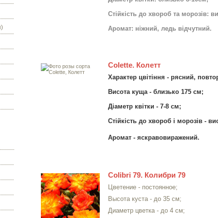
Стійкість до хвороб та морозів: в
)
Аромат: ніжний, ледь відчутний.
Colette. Колетт
Характер цвітіння - рясний, повто
Висота куща - близько 175 см;
Діаметр квітки - 7-8 см;
Стійкість до хвороб і морозів - ви
Аромат - яскравовиражений.
Colibri 79. Колибри 79
Цветение - постоянное;
Высота куста - до 35 см;
Диаметр цветка - до 4 см;