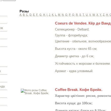
Розы
A
B
C
D
E
F
G
H
I
J
K
L
M
N
O
P
Q
R
S
T
U
V
W
X
Y
Z
Н
Coeurs de Vendee. Кёр де Ванд
ов
Селекционер - Delbard;
Группа - флорибунда;
Цветение - обильное, волнообразное
Высота куста - около 65 см;
Диаметр цветка - до 6 см;
Устойчивость к морозам и болезням 
Аромат - едва уловимый.
з
нда
Coffee Break. Кофе Брейк.
Характер цвітіння: рясне, ремонта
Висота куща: до 100см;
Діаметр квітки: близько 8-10см;