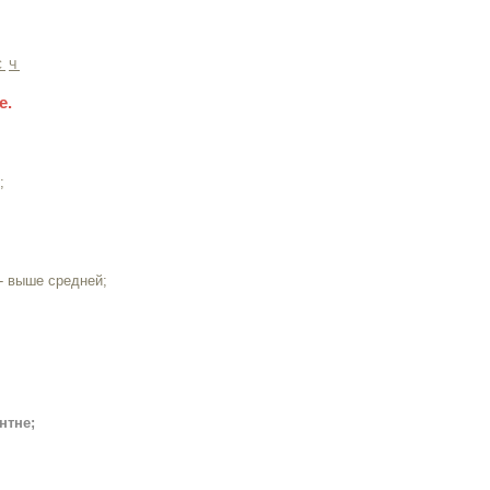
С
Ч
е.
;
- выше средней;
нтне;