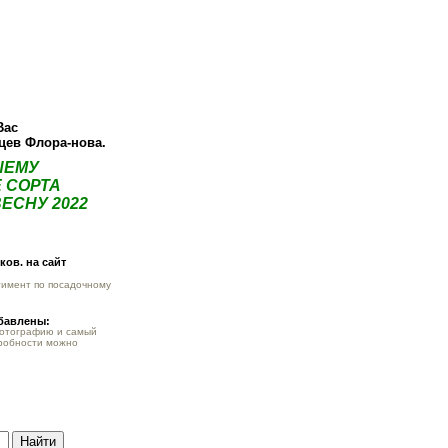
ея
Статьи
Опт
Контакты
Вас
нцев Флора-нова.
ШЕМУ
 СОРТА
ЕСНУ 2022
ов. на сайт
тимент по посадочному
обавлены:
фотографию и самый
робности можно