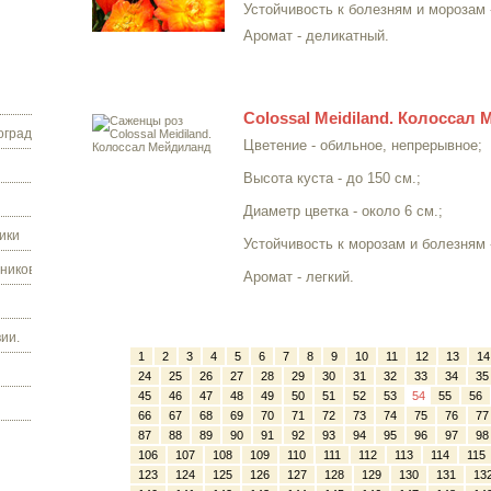
Устойчивость к болезням и морозам 
Аромат - деликатный.
Colossal Meidiland. Колоссал
граду.
Цветение - обильное, непрерывное;
Высота куста - до 150 см.;
Диаметр цветка - около 6 см.;
ики
Устойчивость к морозам и болезням 
ников.
Аромат - легкий.
ии.
1
2
3
4
5
6
7
8
9
10
11
12
13
14
24
25
26
27
28
29
30
31
32
33
34
35
45
46
47
48
49
50
51
52
53
54
55
56
66
67
68
69
70
71
72
73
74
75
76
77
87
88
89
90
91
92
93
94
95
96
97
98
106
107
108
109
110
111
112
113
114
115
123
124
125
126
127
128
129
130
131
13