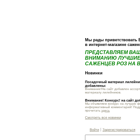
О компании
Как купить
Фотогалер
Мы рады приветствовать 
в интернет-магазине саже
ПРЕДСТАВЛЯЕМ ВА
ВНИМАНИЮ ЛУЧШИЕ
САЖЕНЦЕВ РОЗ НА В
Новинки
Посадочный материал лилейник
добавлены:
Внимание!На сайт добавлен ассор
материалу лилейников.
Внимание! Конкурс! на сайт д
Мы объявляем конкурс на лучшую 
информативный комментарий! Под
прочитать
здесь
Смотреть все новинки
Войти
Зарегистрироваться