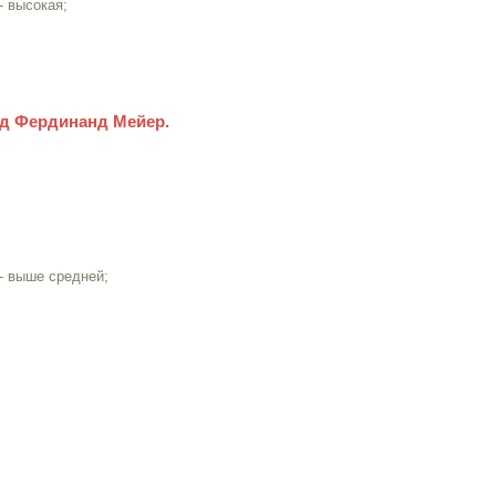
- высокая;
ад Фердинанд Мейер.
- выше средней;