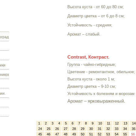
Высота куста - от 60 до 80 см;
Диаметр цветка – от 6 до 8 см;
Устойчивость - средняя;
Аромат – слабый.
граду.
Contrast, Контраст.
Группа - чайно-гибридные;
ики
Цветение - ремонтантное, обильное;
ников.
Высота куста - около 1 м;
Диаметр цветка – 9-10 см;
ии.
Устойчивость к болезням и морозам 
Аромат – ярковыраженный.
1
2
3
4
5
6
7
8
9
10
11
12
13
14
24
25
26
27
28
29
30
31
32
33
34
35
45
46
47
48
49
50
51
52
53
54
55
56