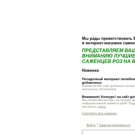
О компании
Как купить
Фотогалер
Мы рады приветствовать 
в интернет-магазине саже
ПРЕДСТАВЛЯЕМ ВА
ВНИМАНИЮ ЛУЧШИЕ
САЖЕНЦЕВ РОЗ НА В
Новинки
Посадочный материал лилейник
добавлены:
Внимание!На сайт добавлен ассор
материалу лилейников.
Внимание! Конкурс! на сайт д
Мы объявляем конкурс на лучшую 
информативный комментарий! Под
прочитать
здесь
Смотреть все новинки
Войти
Зарегистрироваться