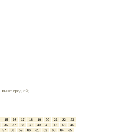
- выше средней;
15
16
17
18
19
20
21
22
23
36
37
38
39
40
41
42
43
44
57
58
59
60
61
62
63
64
65