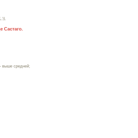
С
Ч
е Састаго.
- выше средней;