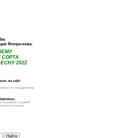
ея
Статьи
Опт
Контакты
Вас
нцев Флора-нова.
ШЕМУ
 СОРТА
ЕСНУ 2022
ов. на сайт
тимент по посадочному
обавлены:
фотографию и самый
робности можно