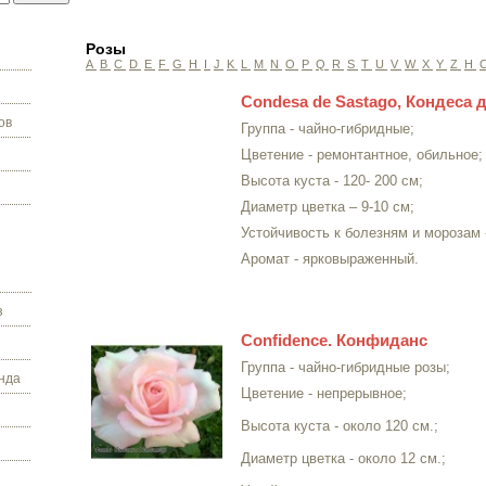
Розы
A
B
C
D
E
F
G
H
I
J
K
L
M
N
O
P
Q
R
S
T
U
V
W
X
Y
Z
Н
Condesa de Sastago, Кондеса д
ов
Группа - чайно-гибридные;
Цветение - ремонтантное, обильное;
Высота куста - 120- 200 см;
Диаметр цветка – 9-10 см;
Устойчивость к болезням и морозам 
Аромат - ярковыраженный.
з
Confidence. Конфиданс
Группа - чайно-гибридные розы;
нда
Цветение - непрерывное;
Высота куста - около 120 см.;
Диаметр цветка - около 12 см.;