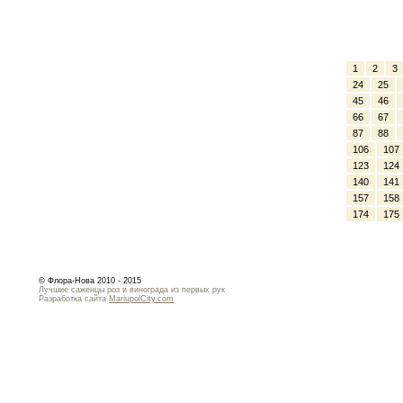
1
2
3
24
25
45
46
66
67
87
88
106
107
123
124
140
141
157
158
174
175
© Флора-Нова 2010 - 2015
Лучшие саженцы роз и винограда из первых рук
Разработка сайта
MariupolCity.com