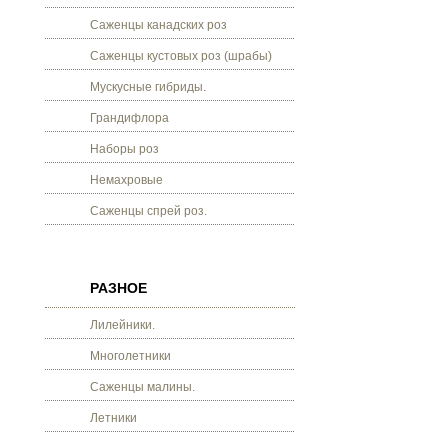
Саженцы канадских роз
Саженцы кустовых роз (шрабы)
Мускусные гибриды.
Грандифлора
Наборы роз
Немахровые
Саженцы спрей роз.
РАЗНОЕ
Лилейники.
Многолетники
Саженцы малины.
Летники