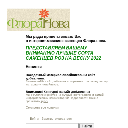
О компании
Как купить
Мы рады приветствовать Вас
в интернет-магазине саженцев Флора-нова.
ПРЕДСТАВЛЯЕМ ВАШЕМУ
ВНИМАНИЮ ЛУЧШИЕ СОРТА
САЖЕНЦЕВ РОЗ НА ВЕСНУ 2022
Новинки
Посадочный материал лилейников. на сайт
добавлены:
Внимание!На сайт добавлен ассортимент по посадочному
материалу лилейников.
Внимание! Конкурс! на сайт добавлены:
Мы объявляем конкурс на лучшую фотографию и самый
информативный комментарий! Подробности можно
прочитать
здесь
Смотреть все новинки
Войти
Зарегистрироваться