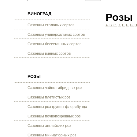
ВИНОГРАД
Розы
Саженцы столовых сортов
A
B
C
D
E
F
G
Саженцы универсальных сортов
Саженцы бессемянных сортов
Саженцы винных сортов
РОЗЫ
Саженцы чайно-гибридных роз
Саженцы плетистых роз
Саженцы роз группы флорибунда
Саженцы почвопокровных роз
Саженцы английских роз
Саженцы миниатюрных роз