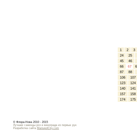
1
2
3
24
25
45
46
66
67
6
87
88
106
107
123
124
140
141
157
158
174
175
© Флора-Нова 2010 - 2015
Лучшие саженцы роз и винограда из первых рук
Разработка сайта
MariupolCity.com