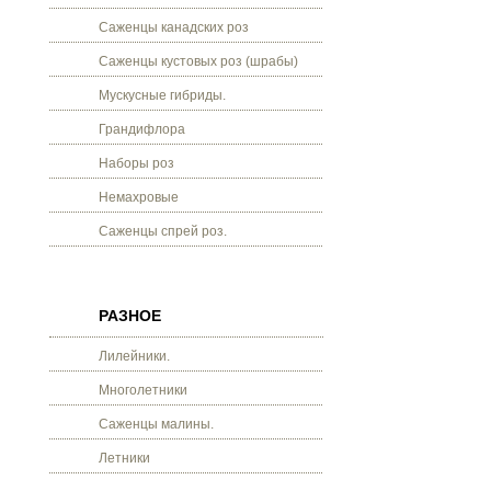
Саженцы канадских роз
Саженцы кустовых роз (шрабы)
Мускусные гибриды.
Грандифлора
Наборы роз
Немахровые
Саженцы спрей роз.
РАЗНОЕ
Лилейники.
Многолетники
Саженцы малины.
Летники