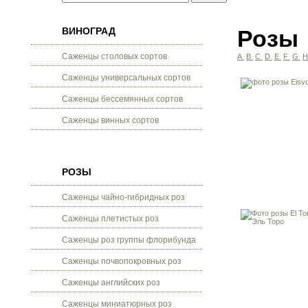
ВИНОГРАД
Розы
Саженцы столовых сортов
A
B
C
D
E
F
G
Саженцы универсальных сортов
Саженцы бессемянных сортов
Саженцы винных сортов
РОЗЫ
Саженцы чайно-гибридных роз
Саженцы плетистых роз
Саженцы роз группы флорибунда
Саженцы почвопокровных роз
Саженцы английских роз
Саженцы миниатюрных роз