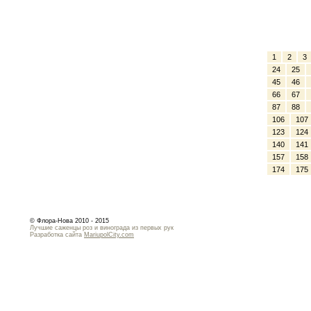
1
2
3
24
25
45
46
66
67
87
88
106
107
123
124
140
141
157
158
174
175
© Флора-Нова 2010 - 2015
Лучшие саженцы роз и винограда из первых рук
Разработка сайта
MariupolCity.com