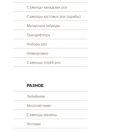
Саженцы канадских роз
Саженцы кустовых роз (шрабы)
Мускусные гибриды.
Грандифлора
Наборы роз
Немахровые
Саженцы спрей роз.
РАЗНОЕ
Лилейники.
Многолетники
Саженцы малины.
Летники