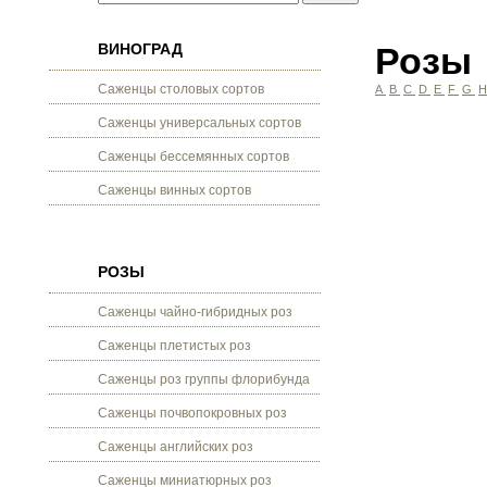
ВИНОГРАД
Розы
Саженцы столовых сортов
A
B
C
D
E
F
G
Саженцы универсальных сортов
Саженцы бессемянных сортов
Саженцы винных сортов
РОЗЫ
Саженцы чайно-гибридных роз
Саженцы плетистых роз
Саженцы роз группы флорибунда
Саженцы почвопокровных роз
Саженцы английских роз
Саженцы миниатюрных роз