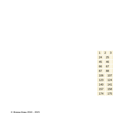
1
2
3
24
25
45
46
66
67
87
88
106
107
123
124
140
141
157
158
174
175
© Флора-Нова 2010 - 2015