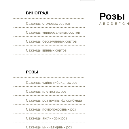
ВИНОГРАД
Розы
Саженцы столовых сортов
A
B
C
D
E
F
G
Саженцы универсальных сортов
Саженцы бессемянных сортов
Саженцы винных сортов
РОЗЫ
Саженцы чайно-гибридных роз
Саженцы плетистых роз
Саженцы роз группы флорибунда
Саженцы почвопокровных роз
Саженцы английских роз
Саженцы миниатюрных роз