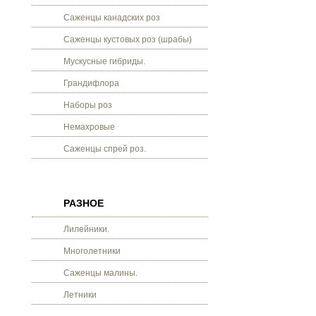
Саженцы канадских роз
Саженцы кустовых роз (шрабы)
Мускусные гибриды.
Грандифлора
Наборы роз
Немахровые
Саженцы спрей роз.
РАЗНОЕ
Лилейники.
Многолетники
Саженцы малины.
Летники