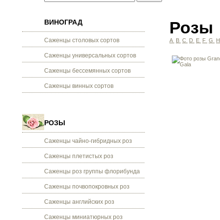
ВИНОГРАД
Розы
Саженцы столовых сортов
A
B
C
D
E
F
G
Саженцы универсальных сортов
Саженцы бессемянных сортов
Саженцы винных сортов
РОЗЫ
Саженцы чайно-гибридных роз
Саженцы плетистых роз
Саженцы роз группы флорибунда
Саженцы почвопокровных роз
Саженцы английских роз
Саженцы миниатюрных роз