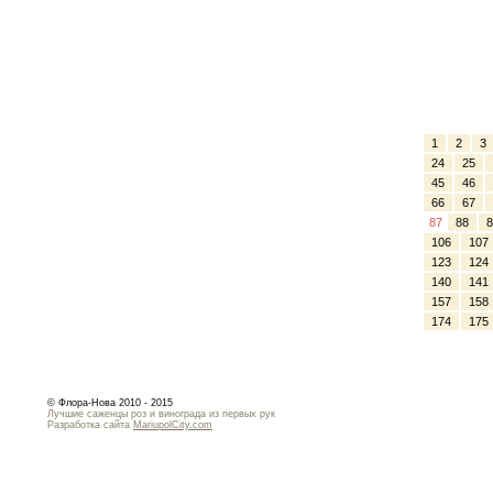
1
2
3
24
25
45
46
66
67
87
88
8
106
107
123
124
140
141
157
158
174
175
© Флора-Нова 2010 - 2015
Лучшие саженцы роз и винограда из первых рук
Разработка сайта
MariupolCity.com