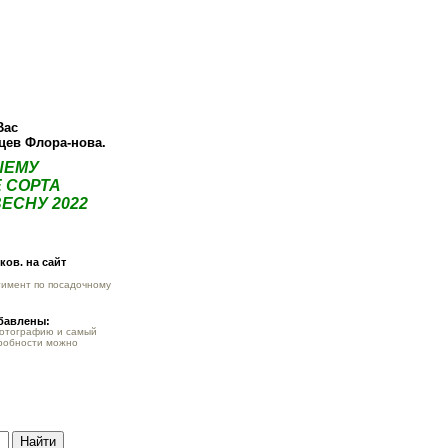
ея
Статьи
Опт
Контакты
Вас
нцев Флора-нова.
ШЕМУ
 СОРТА
ЕСНУ 2022
ов. на сайт
тимент по посадочному
обавлены:
фотографию и самый
робности можно