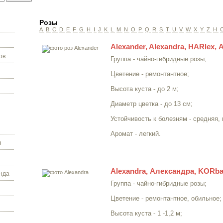
Розы
A
B
C
D
E
F
G
H
I
J
K
L
M
N
O
P
Q
R
S
T
U
V
W
X
Y
Z
Н
Alexander, Alexandra, HARlex,
ов
Группа - чайно-гибридные розы;
Цветение - ремонтантное;
Высота куста - до 2 м;
Диаметр цветка - до 13 см;
Устойчивость к болезням - средняя,
Аромат - легкий.
з
Alexandra, Александра, KORb
нда
Группа - чайно-гибридные розы;
Цветение - ремонтантное, обильное;
Высота куста - 1 -1,2 м;