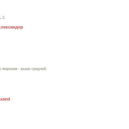
С
Ч
 Александер
 к морозам - выше средней;
axand