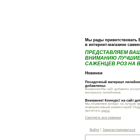
О компании
Как купить
Фотогалер
Мы рады приветствовать 
в интернет-магазине саже
ПРЕДСТАВЛЯЕМ ВА
ВНИМАНИЮ ЛУЧШИЕ
САЖЕНЦЕВ РОЗ НА В
Новинки
Посадочный материал лилейник
добавлены:
Внимание!На сайт добавлен ассор
материалу лилейников.
Внимание! Конкурс! на сайт д
Мы объявляем конкурс на лучшую 
информативный комментарий! Под
прочитать
здесь
Смотреть все новинки
Войти
Зарегистрироваться