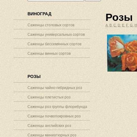
ВИНОГРАД
Розы
Саженцы столовых сортов
A
B
C
D
E
F
G
Саженцы универсальных сортов
Саженцы бессемянных сортов
Саженцы винных сортов
РОЗЫ
Саженцы чайно-гибридных роз
Саженцы плетистых роз
Саженцы роз группы флорибунда
Саженцы почвопокровных роз
Саженцы английских роз
Саженцы миниатюрных роз