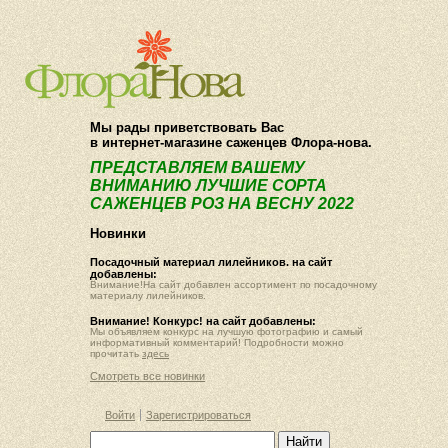
О компании
Как купить
Мы рады приветствовать Вас
в интернет-магазине саженцев Флора-нова.
ПРЕДСТАВЛЯЕМ ВАШЕМУ
ВНИМАНИЮ ЛУЧШИЕ СОРТА
САЖЕНЦЕВ РОЗ НА ВЕСНУ 2022
Новинки
Посадочный материал лилейников. на сайт
добавлены:
Внимание!На сайт добавлен ассортимент по посадочному
материалу лилейников.
Внимание! Конкурс! на сайт добавлены:
Мы объявляем конкурс на лучшую фотографию и самый
информативный комментарий! Подробности можно
прочитать
здесь
Смотреть все новинки
Войти
Зарегистрироваться