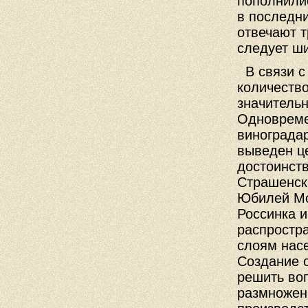
пополнили
в последни
отвечают 
следует ш
В связи с
количеств
значительн
Одновреме
винограда
выведен ц
достоинств
Страшенски
Юбилей Мо
Россинка и
распростр
слоям нас
Создание 
решить воп
размножен