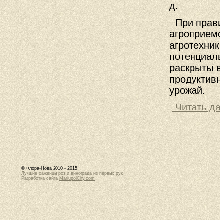
д.
При прави
агроприемо
агротехник
потенциаль
раскрыты в
продуктив
урожай.
Читать да
© Флора-Нова 2010 - 2015
Лучшие саженцы роз и винограда из первых рук
Разработка сайта
MariupolCity.com