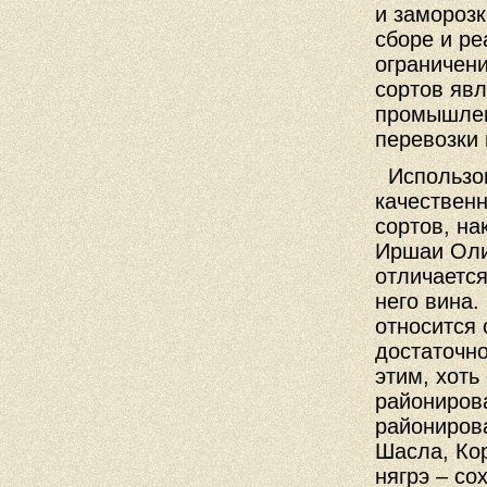
и заморозк
сборе и ре
ограничен
сортов явл
промышлен
перевозки 
Использов
качественн
сортов, н
Иршаи Оли
отличаетс
него вина.
относится 
достаточно
этим, хоть
райониров
райониров
Шасла, Кор
нягрэ – со