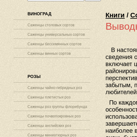
ВИНОГРАД
Книги
/
С
Вывод
Саженцы столовых сортов
Саженцы универсальных сортов
Саженцы бессемянных сортов
В настоящ
Саженцы винных сортов
сведения 
включает 
райониров
РОЗЫ
перспекти
забытым, 
Саженцы чайно-гибридных роз
любителей
Саженцы плетистых роз
По каждом
Саженцы роз группы флорибунда
особеннос
использова
Саженцы почвопокровных роз
завершает
Саженцы английских роз
наиболее в
Саженцы миниатюрных роз