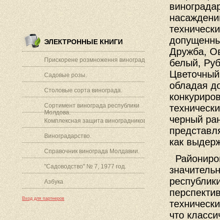
виноградар
насаждени
технически
допущенны
ЭЛЕКТРОННЫЕ КНИГИ
Дружба, О
Прискорене розмноження винограду.
белый, Руб
Цветочный,
Садовые розы.
обладая до
Столовые сорта винограда.
конкуриро
Сортимент винограда республики
технически
Молдова.
черный ран
Комплексная защита виноградников.
представля
Виноградарство.
как выдерж
Справочник винограда Молдавии.
Райониров
"Садоводство" № 7, 1977 год.
значитель
республик
Азбука
перспектив
Вход для партнеров
технически
что класси