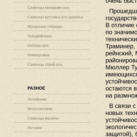
очень быс
Саженцы канадских роз
Прошедшие
государств
Саженцы кустовых роз (шрабы)
В отличие 
Мускусные гибриды.
по значим
Грандифлора
технически
Траминер, 
Наборы роз
рейнский,
Немахровые
районирова
Саженцы спрей роз.
Мюллер Тур
имеющихся 
устойчивос
остаются в
РАЗНОЕ
на размно
Лилейники.
В связи с
Многолетники
новых техн
Саженцы малины.
устойчиво
экологичес
Летники
защитой), 