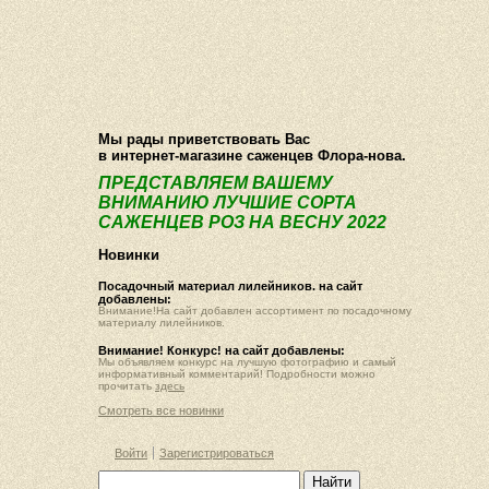
О компании
Как купить
Фотогалерея
Статьи
Опт
Контакт
Мы рады приветствовать Вас
в интернет-магазине саженцев Флора-нова.
ПРЕДСТАВЛЯЕМ ВАШЕМУ
ВНИМАНИЮ ЛУЧШИЕ СОРТА
САЖЕНЦЕВ РОЗ НА ВЕСНУ 2022
Новинки
Посадочный материал лилейников. на сайт
добавлены:
Внимание!На сайт добавлен ассортимент по посадочному
материалу лилейников.
Внимание! Конкурс! на сайт добавлены:
Мы объявляем конкурс на лучшую фотографию и самый
информативный комментарий! Подробности можно
прочитать
здесь
Смотреть все новинки
Войти
Зарегистрироваться