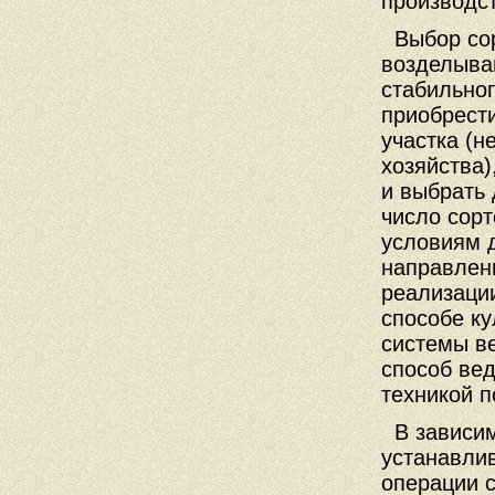
производст
Выбор сор
возделыва
стабильног
приобрести
участка (н
хозяйства)
и выбрать 
число сорт
условиям 
направлен
реализаци
способе ку
системы ве
способ вед
техникой 
В зависим
устанавлив
операции с