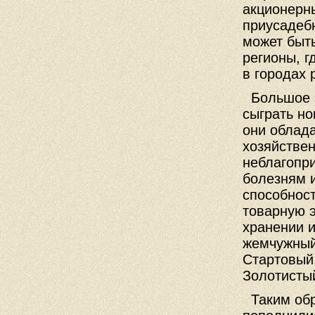
акционерны
приусадеб
может быт
регионы, г
в городах 
Большое з
сыграть но
они облад
хозяйстве
неблагопр
болезням 
способнос
товарную 
хранении и
жемчужный
Стартовый
Золотисты
Таким обр