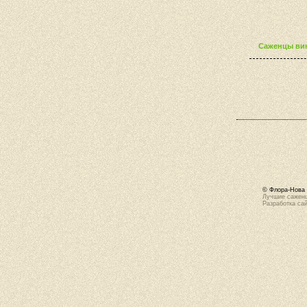
Саженцы вин
© Флора-Нова 
Лучшие саженц
Разработка са