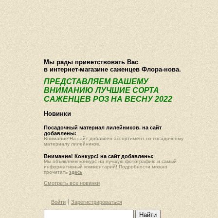
О компании
Как купить
Фотогалерея
Статьи
Опт
Контакт
Мы рады приветствовать Вас
в интернет-магазине саженцев Флора-нова.
ПРЕДСТАВЛЯЕМ ВАШЕМУ
ВНИМАНИЮ ЛУЧШИЕ СОРТА
САЖЕНЦЕВ РОЗ НА ВЕСНУ 2022
Новинки
Посадочный материал лилейников. на сайт
добавлены:
Внимание!На сайт добавлен ассортимент по посадочному
материалу лилейников.
Внимание! Конкурс! на сайт добавлены:
Мы объявляем конкурс на лучшую фотографию и самый
информативный комментарий! Подробности можно
прочитать
здесь
Смотреть все новинки
Войти
Зарегистрироваться