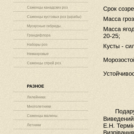
Саженцы канадских роз
Срок созре
Саженцы кустовых роз (шрабы)
Масса гроз
Мускусные гибриды.
Масса ягод
20-25;
Грандифлора
Наборы роз
Кусты - си
Немахровые
Морозостой
Саженцы спрей роз.
Устойчивос
РАЗНОЕ
Лилейники.
Многолетники
Подару
Саженцы малины.
Виведений 
Е.Н. Термі
Летники
Визрівання