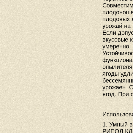
Совместим
плодоношен
плодовых л
урожай на 
Если допус
вкусовые 
умеренно.
Устойчивос
функциона
опылителя
ягоды удли
бессемянны
урожаен. 
ягод. При 
Использов
1. Умный 
РИПОЛ КЛ