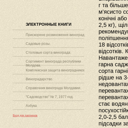
г та більше
м'ясисто с
конічні аб
2,5 кг), щі
ЭЛЕКТРОННЫЕ КНИГИ
рекоменду
Прискорене розмноження винограду.
поліпшення
18 відсоткі
Садовые розы.
відсотків. 
Столовые сорта винограда.
Навантажен
Сортимент винограда республики
гарна садж
Молдова.
сорта гарн
Комплексная защита виноградников.
рідше на 3
Виноградарство.
недовантаж
Справочник винограда Молдавии.
перевантаж
перевантаж
"Садоводство" № 7, 1977 год.
стає водя
Азбука
посухостійк
2,0-2,5 ба
Вход для партнеров
підсадки з