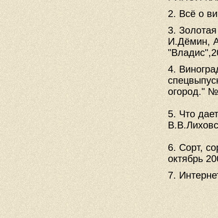
2. Всё о в
3. Золотая
И.Дёмин, А
"Владис",2
4. Виногр
спецвыпуск
огород." №
5. Что дае
В.В.Лиховс
6. Сорт, с
октябрь 20
7. Интерне