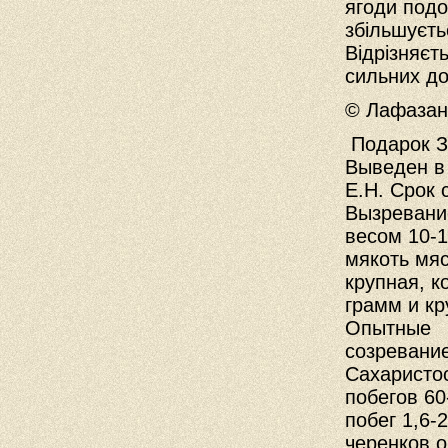
ягоди подо
збільшуєть
Відрізняєт
сильних до
© Лафазан 
Подарок З
Выведен в 
Е.Н. Срок 
Вызревание
весом 10-1
мякоть мяс
крупная, к
грамм и кр
Опытные
созревание
Сахаристос
побегов 60
побег 1,6-
черенков 