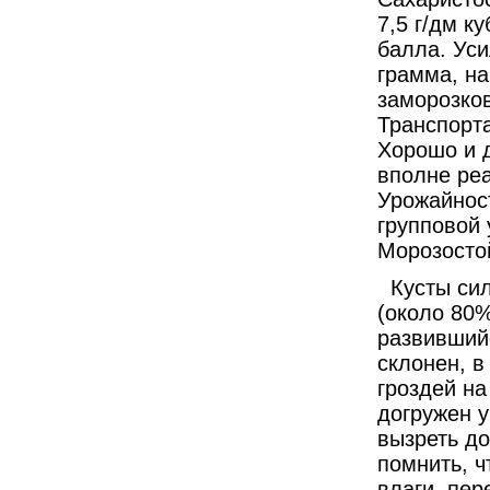
7,5 г/дм к
балла. Уси
грамма, на
заморозков
Транспорта
Хорошо и д
вполне реа
Урожайност
групповой 
Морозостой
Кусты си
(около 80%
развившийс
склонен, 
гроздей на
догружен у
вызреть до
помнить, ч
влаги, пер