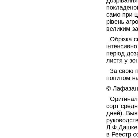
дозрівання
покладеног
само при ц
рівень агр
великим за
Обрізка се
інтенсивно
період доз
листя у зо
За свою пр
попитом на
© Лафазан 
Оригинал 
сорт средн
дней). Вы
руководст
Л.Ф.Дашкев
в Реестр с