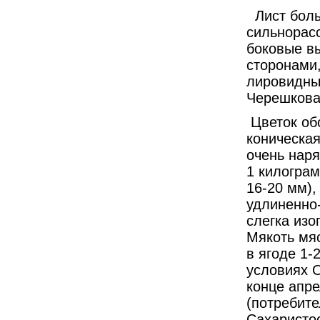
Лист бол
сильнорас
боковые в
сторонами,
лировидные
Черешкова
Цветок об
коническая
очень наря
1 килограм
16-20 мм),
удлиненно
слегка изо
Мякоть мяс
в ягоде 1-
условиях О
конце апре
(потребите
Сахаристос