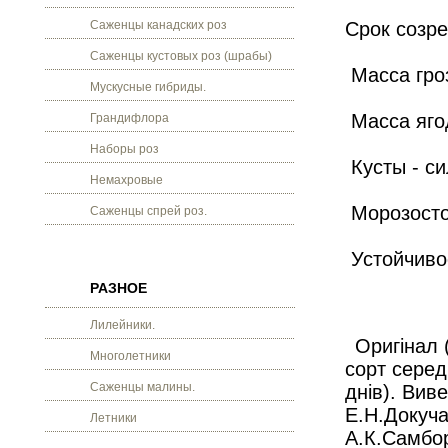
Саженцы канадских роз
Срок созре
Саженцы кустовых роз (шрабы)
Масса гроз
Мускусные гибриды.
Масса ягод
Грандифлора
Наборы роз
Кусты - си
Немахровые
Морозосто
Саженцы спрей роз.
Устойчиво
РАЗНОЕ
Лилейники.
Оригінал 
Многолетники
сорт серед
Саженцы малины.
днів). Вив
Е.Н.Докуча
Летники
А.К.Самбор