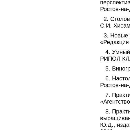
перспектив
Ростов-на-
2. Столо
С.И. Хисам
3. Новые
«Редакция 
4. Умный
РИПОЛ КЛ
5. Виног
6. Насто
Ростов-на-
7. Практ
«Агентство
8. Практ
выращиван
Ю.Д., изда