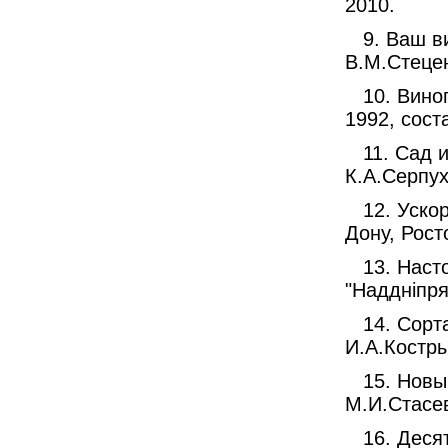
2010.
9. Ваш в
В.М.Стецен
10. Вино
1992, сост
11. Сад 
К.А.Серпух
12. Уско
Дону, Рост
13. Наст
"Наддніпря
14. Сорт
И.А.Костры
15. Новы
М.И.Стасев
16. Деся