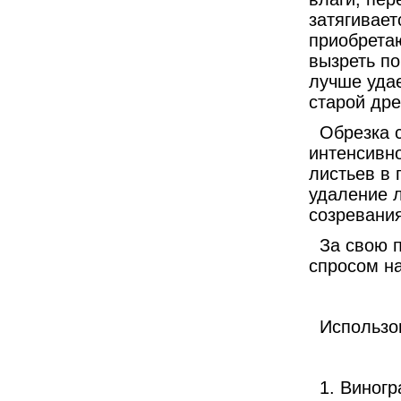
затягивает
приобретаю
вызреть по
лучше уда
старой др
Обрезка 
интенсивн
листьев в 
удаление л
созревания
За свою 
спросом на
Использо
1. Виног