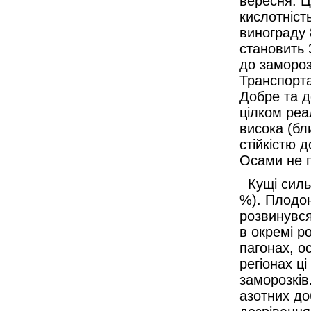
вересня. Цу
кислотність
винограду 
становить 
до замороз
Транспорта
Добре та д
цілком реа
висока (бли
стійкістю д
Осами не 
Кущі сильн
%). Плодон
розвинувся
в окремі р
пагонах, о
регіонах ц
заморозків
азотних до