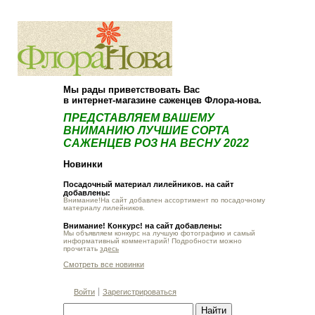
О компании
Как купить
Мы рады приветствовать Вас
в интернет-магазине саженцев Флора-нова.
ПРЕДСТАВЛЯЕМ ВАШЕМУ
ВНИМАНИЮ ЛУЧШИЕ СОРТА
САЖЕНЦЕВ РОЗ НА ВЕСНУ 2022
Новинки
Посадочный материал лилейников. на сайт
добавлены:
Внимание!На сайт добавлен ассортимент по посадочному
материалу лилейников.
Внимание! Конкурс! на сайт добавлены:
Мы объявляем конкурс на лучшую фотографию и самый
информативный комментарий! Подробности можно
прочитать
здесь
Смотреть все новинки
Войти
Зарегистрироваться