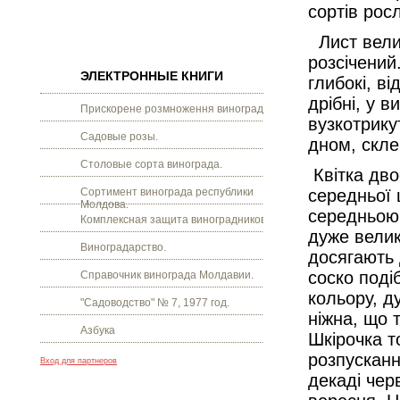
сортів рос
Лист велик
розсічений.
ЭЛЕКТРОННЫЕ КНИГИ
глибокі, в
дрібні, у в
Прискорене розмноження винограду.
вузкотрику
Садовые розы.
дном, скле
Столовые сорта винограда.
Квітка дво
Сортимент винограда республики
середньої 
Молдова.
середньою 
Комплексная защита виноградников.
дуже велик
Виноградарство.
досягають 
соско поді
Справочник винограда Молдавии.
кольору, д
"Садоводство" № 7, 1977 год.
ніжна, що 
Азбука
Шкірочка т
розпускання
Вход для партнеров
декаді чер