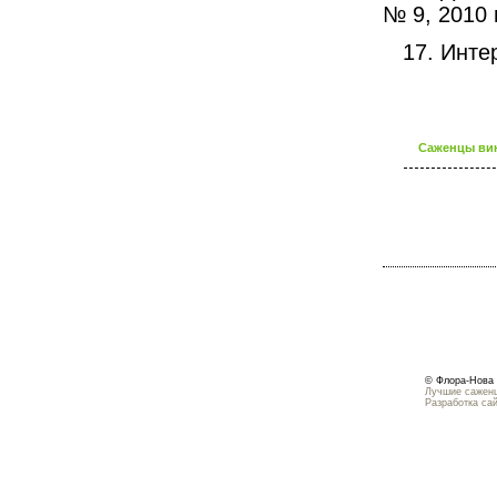
№ 9, 2010 
17. Инте
Саженцы вин
© Флора-Нова 
Лучшие саженц
Разработка са