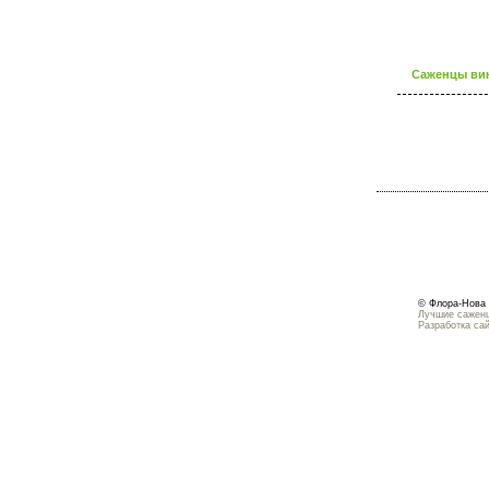
Саженцы вин
© Флора-Нова 
Лучшие саженц
Разработка са