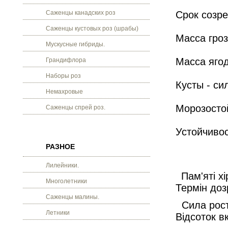
Саженцы канадских роз
Срок созре
Саженцы кустовых роз (шрабы)
Масса гроз
Мускусные гибриды.
Масса ягод
Грандифлора
Наборы роз
Кусты - си
Немахровые
Морозостой
Саженцы спрей роз.
Устойчивос
РАЗНОЕ
Лилейники.
Пам'яті хі
Многолетники
Термін доз
Саженцы малины.
Сила росту
Летники
Відсоток в