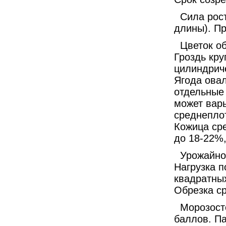
Сила рос
длины). Пр
Цветок о
Гроздь кру
цилиндриче
Ягода овал
отдельные 
может варь
среднеплот
Кожица ср
до 18-22%,
Урожайнос
Нагрузка п
квадратных
Обрезка ср
Морозосто
баллов. Па