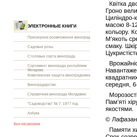
Квітка дво
Гроно вели
Циліндро-к
масою 8-12
ЭЛЕКТРОННЫЕ КНИГИ
кольору. К
Прискорене розмноження винограду.
М'якоть ср
смаку. Шкі
Садовые розы.
Цукристість
Столовые сорта винограда.
Врожайніст
Сортимент винограда республики
Навантажен
Молдова.
Комплексная защита виноградников.
квадратних
середня, 6
Виноградарство.
Морозостійк
Справочник винограда Молдавии.
Пам'яті хі
"Садоводство" № 7, 1977 год.
якостями.
Азбука
© Лафазан 
Вход для партнеров
Памяти хи
Срок созре