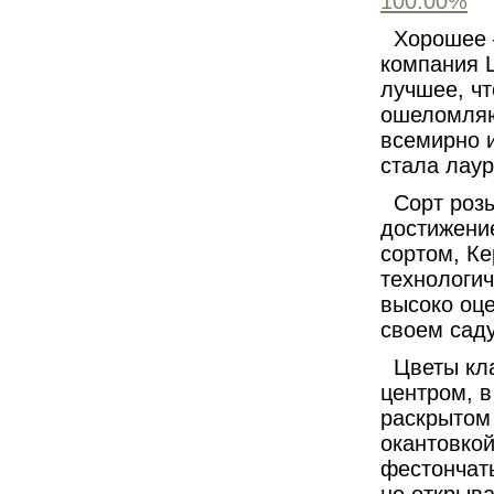
Хорошее 
компания
лучшее, чт
ошеломляю
всемирно 
стала лау
Сорт роз
достижени
сортом, К
технологич
высоко оце
своем саду
Цветы кл
центром, в
раскрытом
окантовко
фестончат