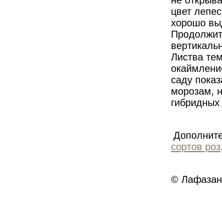
не открыва
цвет лепес
хорошо вы
Продолжите
вертикаль
Листва тем
окаймлени
саду показ
морозам, 
гибридных 
Дополните
сортов роз
© Лафазан 