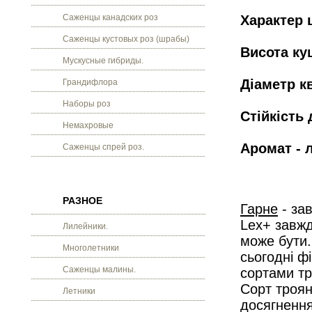
Саженцы канадских роз
Характер 
Саженцы кустовых роз (шрабы)
Висота кущ
Мускусные гибриды.
Діаметр кв
Грандифлора
Наборы роз
Стійкість 
Немахровые
Аромат - 
Саженцы спрей роз.
РАЗНОЕ
Гарне
- за
Lex+ завжд
Лилейники.
може бути.
Многолетники
сьогодні ф
Саженцы малины.
сортами тр
Сорт троян
Летники
досягнення