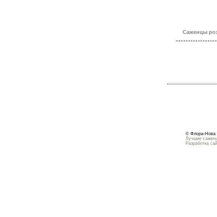
Саженцы роз
© Флора-Нова 
Лучшие саженц
Разработка са