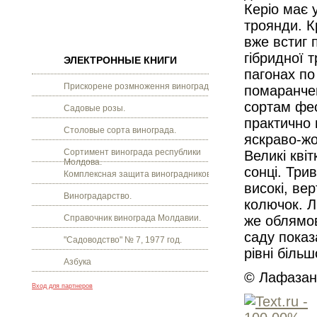
Керіо має у
троянди. К
вже встиг 
гібридної 
ЭЛЕКТРОННЫЕ КНИГИ
пагонах по
Прискорене розмноження винограду.
помаранче
сортам фес
Садовые розы.
практично 
Столовые сорта винограда.
яскраво-жо
Сортимент винограда республики
Великі кві
Молдова.
сонці. Трив
Комплексная защита виноградников.
високі, ве
Виноградарство.
колючок. Л
Справочник винограда Молдавии.
же облямов
саду показ
"Садоводство" № 7, 1977 год.
рівні біль
Азбука
© Лафазан 
Вход для партнеров