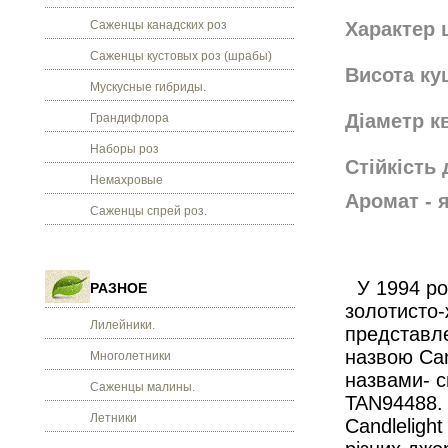
Саженцы канадских роз
Характер 
Саженцы кустовых роз (шрабы)
Висота кущ
Мускусные гибриды.
Діаметр кв
Грандифлора
Наборы роз
Стійкість 
Немахровые
Аромат - 
Саженцы спрей роз.
У 1994 роц
РАЗНОЕ
золотисто-
Лилейники.
представле
назвою Can
Многолетники
назвами- с
Саженцы малины.
TAN94488. 
Летники
Candlelight