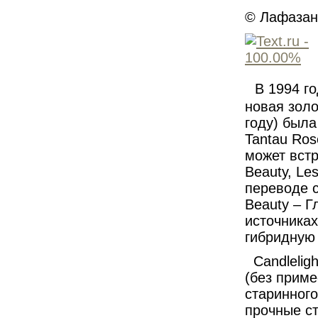
© Лафазан 
В 1994 г
новая золо
году) был
Tantau Ros
может встр
Beauty, Le
переводе с
Beauty – Г
источниках
гибридную 
Candlelig
(без прим
старинного
прочные ст