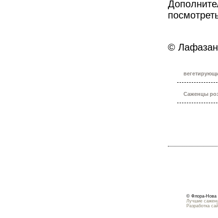
Дополнител
посмотрет
© Лафазан
вегетирующ
Саженцы роз
© Флора-Нова 
Лучшие саженц
Разработка са