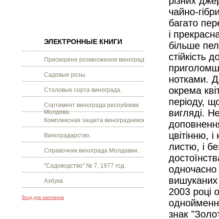
різних дже
чайно-гібр
багато пер
і прекрасна
ЭЛЕКТРОННЫЕ КНИГИ
більше пелю
стійкість д
Прискорене розмноження винограду.
приголомш
Садовые розы.
нотками. Д
окрема кві
Столовые сорта винограда.
періоду, що
Сортимент винограда республики
вигляді. Н
Молдова.
Комплексная защита виноградников.
доповнення
цвітінню, і
Виноградарство.
листю, і б
Справочник винограда Молдавии.
достоїнств
"Садоводство" № 7, 1977 год.
одночасно
вишуканих 
Азбука
2003 році 
Вход для партнеров
однойменно
знак "Золо