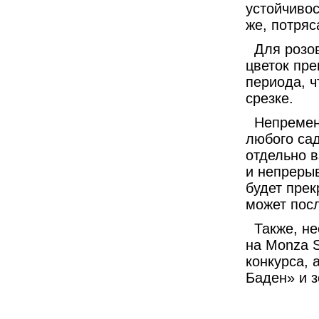
устойчивос
же, потря
Для розо
цветок пре
периода, ч
срезке.
Непремен
любого сад
отдельно в
и непрерыв
будет пре
может пос
Также, не
на Monza 
конкурса, 
Баден» и 