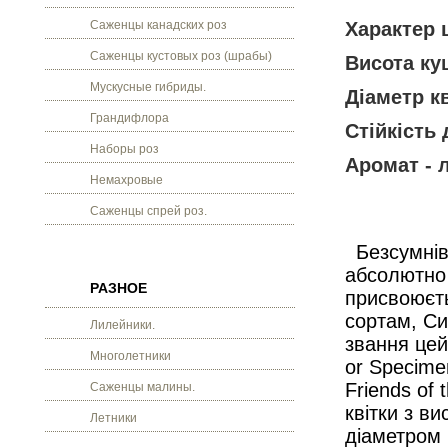
Саженцы канадских роз
Характер 
Саженцы кустовых роз (шрабы)
Висота кущ
Мускусные гибриды.
Діаметр кв
Грандифлора
Стійкість 
Наборы роз
Аромат - 
Немахровые
Саженцы спрей роз.
Безсумнів
абсолютно 
РАЗНОЕ
присвоюєт
сортам, Си
Лилейники.
звання цей
Многолетники
or Specime
Friends of
Саженцы малины.
квітки з в
Летники
діаметром 