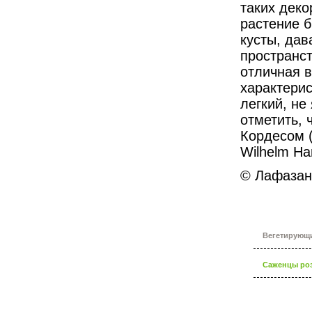
таких деко
растение б
кусты, дав
пространст
отличная в
характерис
легкий, не
отметить, 
Кордесом
Wilhelm H
© Лафазан
Вегетирующ
Саженцы роз