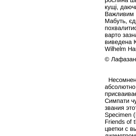
рослина шв
кущі, даюч
Важливим п
Мабуть, єд
похвалитис
варто зазн
виведена К
Wilhelm Ha
© Лафазан 
Несомненн
абсолютно 
присваива
Симпати чу
звания это
Specimen (
Friends of 
цветки с в
диаметром