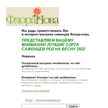
О компании
Как купить
Мы рады приветствовать Вас
в интернет-магазине саженцев Флора-нова.
ПРЕДСТАВЛЯЕМ ВАШЕМУ
ВНИМАНИЮ ЛУЧШИЕ СОРТА
САЖЕНЦЕВ РОЗ НА ВЕСНУ 2022
Новинки
Посадочный материал лилейников. на сайт
добавлены:
Внимание!На сайт добавлен ассортимент по посадочному
материалу лилейников.
Внимание! Конкурс! на сайт добавлены:
Мы объявляем конкурс на лучшую фотографию и самый
информативный комментарий! Подробности можно
прочитать
здесь
Смотреть все новинки
Войти
Зарегистрироваться