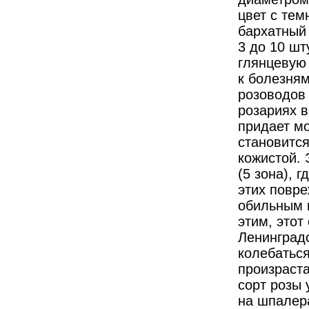
цвет с те
бархатный 
3 до 10 шт
глянцевую 
к болезням
розоводов 
розариях 
придает мо
становится
кожистой. 
(5 зона), 
этих повре
обильным ц
этим, этот
Ленинградс
колебаться
произраста
сорт розы 
на шпалера