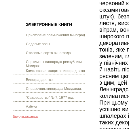
червоний к
оксамитовий
штук), без
листя, висо
ЭЛЕКТРОННЫЕ КНИГИ
вітрам, во
Прискорене розмноження винограду.
широкого п
декоративн
Садовые розы.
тонів, яке
Столовые сорта винограда.
зеленим, г
у північних
Сортимент винограда республики
Молдова.
й навіть п
Комплексная защита виноградников.
рясним цві
Виноградарство.
з цим, цей
Ленінградс
Справочник винограда Молдавии.
коливатися
"Садоводство" № 7, 1977 год.
При цьому 
Азбука
успішно ви
шпалерах й
Вход для партнеров
таких деко