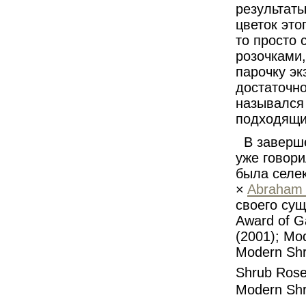
результаты
цветок это
то просто 
розочками,
парочку эк
достаточно
назывался
подходящи
В заверш
уже говори
была селе
×
Abraham 
своего су
Award of G
(2001); Mo
Modern Shr
Shrub Ros
Modern Shr