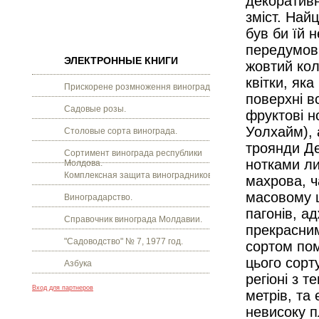
декоративн
зміст. Най
був би їй 
передумов:
ЭЛЕКТРОННЫЕ КНИГИ
жовтий кол
квітки, яка
Прискорене розмноження винограду.
поверхні в
Садовые розы.
фруктові н
Уолхайм), а
Столовые сорта винограда.
троянди Де
Сортимент винограда республики
нотками ли
Молдова.
Комплексная защита виноградников.
махрова, ч
масовому ц
Виноградарство.
пагонів, ад
Справочник винограда Молдавии.
прекрасни
"Садоводство" № 7, 1977 год.
сортом пом
цього сорт
Азбука
регіоні з 
Вход для партнеров
метрів, та
невисоку п