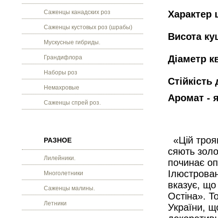
Саженцы канадских роз
Характер 
Саженцы кустовых роз (шрабы)
Висота кущ
Мускусные гибриды.
Діаметр кв
Грандифлора
Наборы роз
Стійкість 
Немахровые
Аромат - 
Саженцы спрей роз.
«Цій троян
РАЗНОЕ
сяють золо
Лилейники.
починає оп
Ілюстрован
Многолетники
вказує, що
Саженцы малины.
Остіна». Т
Летники
України, щ