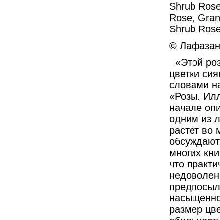
Shrub Rose
Rose, Gran
Shrub Rose
© Лафазан 
«Этой роз
цветки сия
словами на
«Розы. Ил
начале опи
одним из л
растет во 
обсуждают 
многих кни
что практи
недоволен.
предпосыло
насыщенно
размер цве