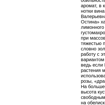
обильность
аромат, в 
нотки вина
Валерьевна
Остина» ха
лимонного 
густомахро
при массов
тяжестью п
словно зо
работу с э
вариантом 
ведь если
растения м
использов
розы, «дра
На большей
высота кус
свободным
на обелиск