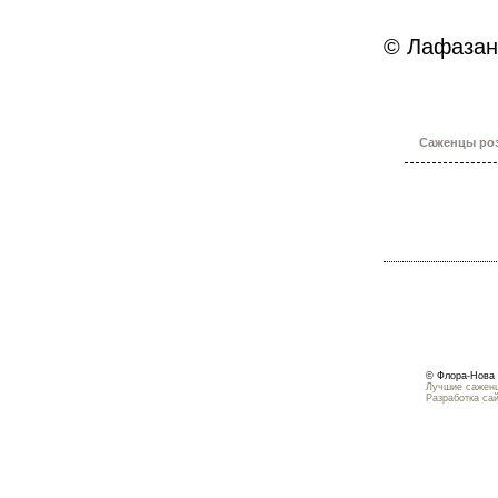
© Лафазан 
Саженцы роз
© Флора-Нова 
Лучшие саженц
Разработка са