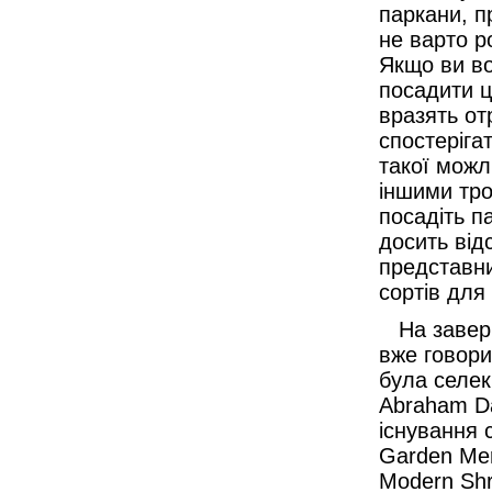
паркани, п
не варто р
Якщо ви во
посадити ц
вразять от
спостеріга
такої можл
іншими тро
посадіть п
досить відс
представни
сортів для
На заверш
вже говори
була селек
Abraham Da
існування 
Garden Meri
Modern Shr