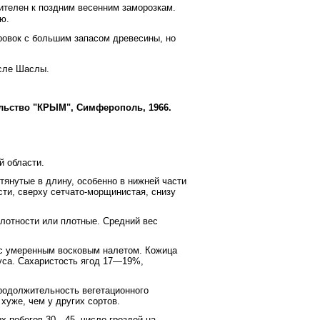
ителен к поздним весенним заморозкам.
ю.
ровок с большим запасом древесины, но
осле Шаслы.
ельство "КРЫМ", Симферополь, 1966
.
 области.
янутые в длину, особенно в нижней части
сти, сверху сетчато-морщинистая, снизу
лотности или плотные. Средний вес
с умеренным восковым налетом. Кожица
куса. Сахаристость ягод 17—19%,
Продолжительность вегетационного
хуже, чем у других сортов.
 побегов 30—45, число гроздей на