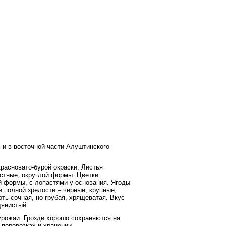
 и в восточной части Алуштинского
расновато-бурой окраски. Листья
астные, округлой формы. Цветки
ой формы, с лопастями у основания. Ягоды
и полной зрелости – черные, крупные,
ть сочная, но грубая, хрящеватая. Вкус
дянистый.
урожаи. Грозди хорошо сохраняются на
 перевозках и хранении.