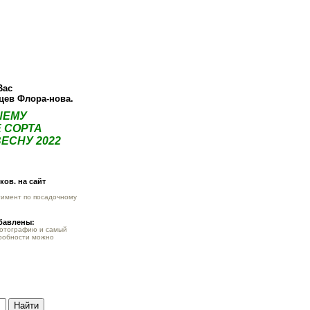
О компании
Как купить
Фотогалерея
Статьи
Опт
Контак
Вас
нцев Флора-нова.
ШЕМУ
 СОРТА
ЕСНУ 2022
ов. на сайт
тимент по посадочному
обавлены:
фотографию и самый
робности можно