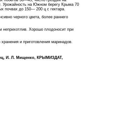
9. Урожайность на Южном берегу Крыма 70
х почвах до 150— 200 ц с гектара.
сивно черного цвета, более раннего
м неприхотлив. Хорошо плодоносит при
 хранения и приготовления маринадов.
.
нец, И. Л. Мищенко, КРЫМИЗДАТ,