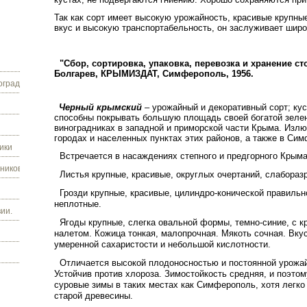
Так как сорт имеет высокую урожайность, красивые крупные
вкус и высокую транспортабельность, он заслуживает широ
"Cбор, сортировка, упаковка, перевозка и хранение ст
Болгарев, КРЫМИЗДАТ, Симферополь, 1956.
граду.
Черный крымский
– урожайный и декоративный сорт; ку
способны покрывать большую площадь своей богатой зеле
виноградниках в западной и приморской части Крыма. Излю
городах и населенных пунктах этих районов, а также в Си
ики
Встречается в насаждениях степного и предгорного Крыма
ников.
Листья крупные, красивые, округлых очертаний, слабораз
Грозди крупные, красивые, цилиндро-конической правиль
неплотные.
ии.
Ягоды крупные, слегка овальной формы, темно-синие, с 
налетом. Кожица тонкая, малопрочная. Мякоть сочная. Вку
умеренной сахаристости и небольшой кислотности.
Отличается высокой плодоносностью и постоянной урожай
Устойчив против хлороза. Зимостойкость средняя, и поэтом
суровые зимы в таких местах как Симферополь, хотя легко 
старой древесины.