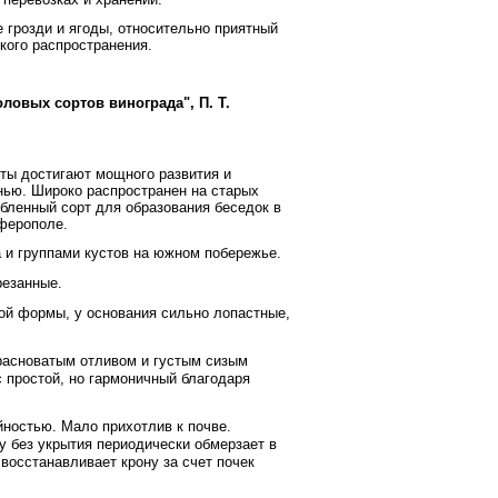
 грозди и ягоды, относительно приятный
кого распространения.
оловых сортов винограда", П. Т.
сты достигают мощного развития и
нью. Широко распространен на старых
бленный сорт для образования беседок в
мферополе.
 и группами кустов на южном побережье.
резанные.
ной формы, у основания сильно лопастные,
красноватым отливом и густым сизым
с простой, но гармоничный благодаря
ностью. Мало прихотлив к почве.
у без укрытия периодически обмерзает в
восстанавливает крону за счет почек