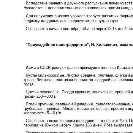
Вследствие раннего и дружного распускания почек чувств
Нуждается в дополнительных опрыскиваниях против милдь
Для получения высоких урожаев требует развитых форми
подрезку плодовых лоз предпочитает полудлинную.
Созревает в начале сентября, обычно через 12-15 дней п
"Приусадебное виноградарство", Н. Хилькевич, издат
Асма
в СССР распространен преимущественно в Крымской
Кусты сильнорослые. Листья средние, плотные, слегка выт
кроны. Листовая пластинка волнистая, средней рассеченно
голая.
Цветки обоеполые. Грозди крупные, конические, средней п
грозди 250—300 г.
Ягоды крупные, овально-яйцевидные, фиолетово-черные, 
грубоватая, прочная. Мякоть мясистая, сочная, простого в
кислотность 5—6 г/л.
Созревает в поздние сроки (середине — конце октября). 
периода на Южном берегу Крыма 165 дней. Лоза вызревает 
Основные показатели плодоносности: процент плодоносных