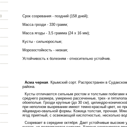
)
Срок созревания - поздний (158 дней);
Масса грозди - 330 грамм;
Масса ягоды - 3,5 грамма (24 х 16 мм);
Кусты - сильнорослые;
Морозостойкость - низкая;
Устойчивость к болезням - относительно устойчив.
Асма черная
. Крымский сорт. Распространен в Судакском
района.
Кусты отличаются сильным ростом и толстыми побегами к
среднего размера, умеренно рассеченные, трех- и пятилоп
обоеполые. Грозди крупные (до 30 см), цилиндро-коническ
при неполном вызревании имеют темно-красный цвет, но пр
яйцевидно-овальной формы. Кожица толстая, прочная. Мяко
ягод приятный, с освежающей кислотностью, несколько во
Созревает в середине октября. Дает устойчивые высокие 
кустах, не подвергаются гниению. Хорошо сохраняются при