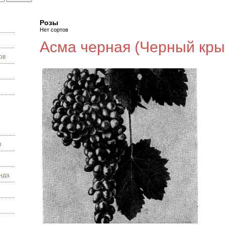
Розы
Нет сортов
Асма черная (Черный кры
ов
з
нда