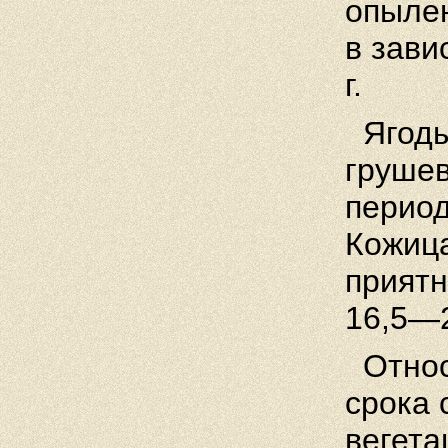
опылен
в зав
г.
Ягоды 
грушев
период
Кожица
приятн
16,5—2
Относи
срока 
вегета