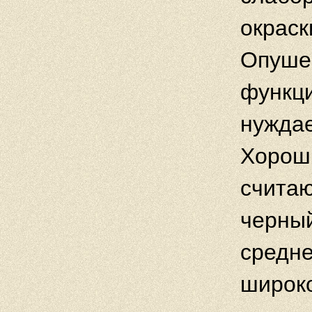
окраск
Опушен
функци
нуждае
Хорош
счита
черный
средне
широко