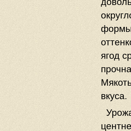
доволь
округл
формы
оттенк
ягод с
прочна
Мякоть
вкуса.
Урожа
центне