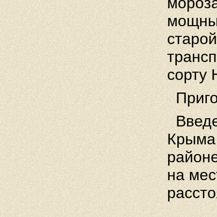
мороза
мощны
старой
трансп
сорту 
Пригод
Введе
Крыма
районе
на мес
рассто