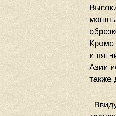
Высоки
мощны
обрезк
Кроме 
и пятн
Азии и
также 
Ввиду