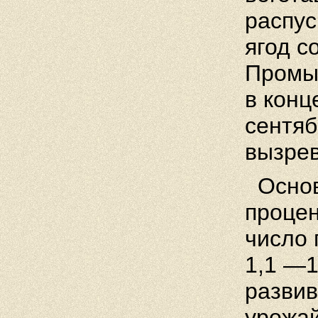
распус
ягод с
Промыш
в конц
сентяб
вызрев
Основ
проце
число 
1,1 —1
разви
урожа