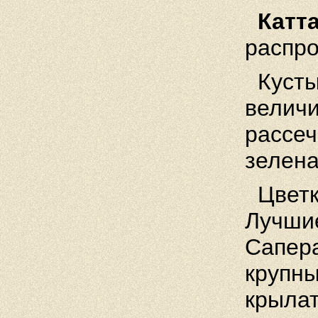
Катт
распро
Кусты
величи
рассеч
зелена
Цветк
Лучши
Сапера
крупны
крылат