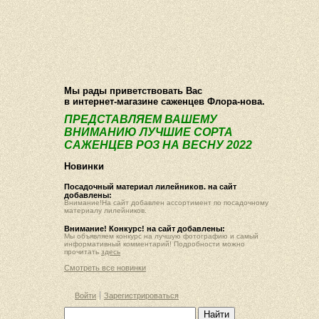
О компании
Как купить
Фотогалерея
Статьи
Опт
Контакт
Мы рады приветствовать Вас
в интернет-магазине саженцев Флора-нова.
ПРЕДСТАВЛЯЕМ ВАШЕМУ
ВНИМАНИЮ ЛУЧШИЕ СОРТА
САЖЕНЦЕВ РОЗ НА ВЕСНУ 2022
Новинки
Посадочный материал лилейников. на сайт
добавлены:
Внимание!На сайт добавлен ассортимент по посадочному
материалу лилейников.
Внимание! Конкурс! на сайт добавлены:
Мы объявляем конкурс на лучшую фотографию и самый
информативный комментарий! Подробности можно
прочитать
здесь
Смотреть все новинки
Войти
Зарегистрироваться