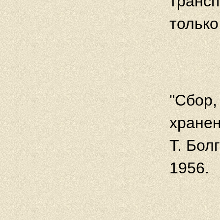
трансп
только
"Cбор,
хранен
Т. Бо
1956.