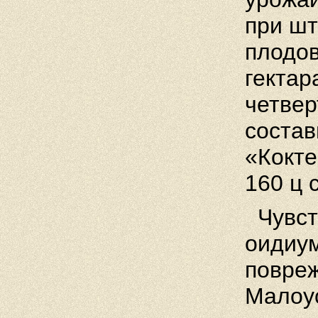
при ш
плодов
гектар
четвер
состав
«Кокт
160 ц 
Чувств
оидиум
повреж
Малоус