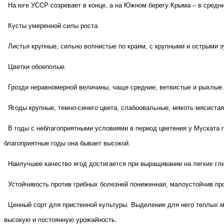
На юге УССР созревает в конце, а на Южном берегу Крыма – в средни
Кусты умеренной силы роста.
Листья крупные, сильно волнистые по краям, с крупными и острыми 
Цветки обоеполые.
Грозди неравномерной величины, чаще средние, ветвистые и рыхлые.
Ягоды крупные, темно-синего цвета, слабоовальные, мякоть мясистая
В годы с неблагоприятными условиями в период цветения у Муската г
благоприятные годы она бывает высокой.
Наилучшее качество ягод достигается при выращивании на легких гл
Устойчивость против грибных болезней пониженная, малоустойчив про
Ценный сорт для пристенной культуры. Выделение для него теплых м
высокую и постоянную урожайность.