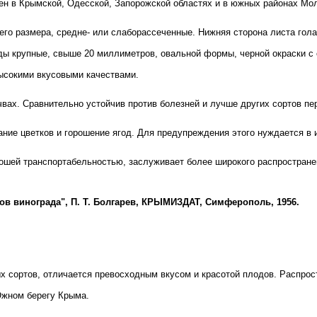
анен в Крымской, Одесской, Запорожской областях и в южных районах Мо
го размера, средне- или слаборассеченные. Нижняя сторона листа гола
оды крупные, свыше 20 миллиметров, овальной формы, черной окраски с
ысокими вкусовыми качествами.
вах. Сравнительно устойчив против болезней и лучше других сортов пе
ание цветков и горошение ягод. Для предупреждения этого нуждается в
рошей транспортабельностью, заслуживает более широкого распростран
тов винограда", П. Т. Болгарев, КРЫМИЗДАТ, Симферополь, 1956.
х сортов, отличается превосходным вкусом и красотой плодов. Распрос
Южном берегу Крыма.