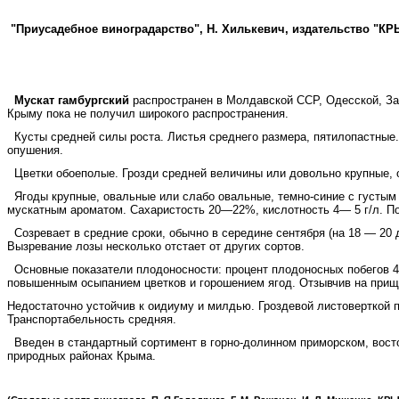
"Приусадебное виноградарство", Н. Хилькевич, издательство "К
Мускат гамбургский
распространен в Молдавской ССР, Одесской, За
Крыму пока не получил широкого распространения.
Кусты средней силы роста. Листья среднего размера, пятилопастные. 
опушения.
Цветки обоеполые. Грозди средней величины или довольно крупные, о
Ягоды крупные, овальные или слабо овальные, темно-синие с густым 
мускатным ароматом. Сахаристость 20—22%, кислотность 4— 5 г/л. П
Созревает в средние сроки, обычно в середине сентября (на 18 — 20 
Вызревание лозы несколько отстает от других сортов.
Основные показатели плодоносности: процент плодоносных побегов 45
повышенным осыпанием цветков и горошением ягод. Отзывчив на прищ
Недостаточно устойчив к оидиуму и милдью. Гроздевой листоверткой 
Транспортабельность средняя.
Введен в стандартный сортимент в горно-долинном приморском, вост
природных районах Крыма.