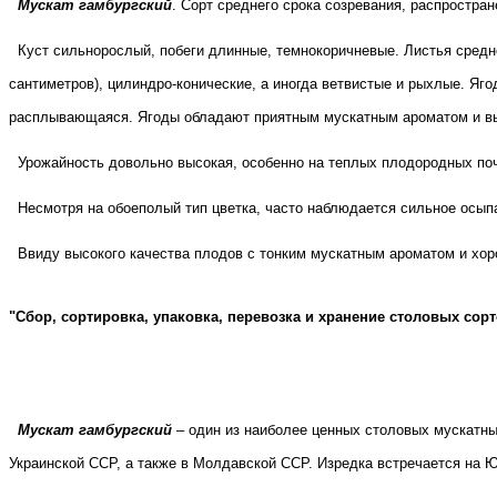
Мускат гамбургский
. Сорт среднего срока созревания, распростр
Куст сильнорослый, побеги длинные, темнокоричневые. Листья средне
сантиметров), цилиндро-конические, а иногда ветвистые и рыхлые. Яг
расплывающаяся. Ягоды обладают приятным мускатным ароматом и в
Урожайность довольно высокая, особенно на теплых плодородных поч
Несмотря на обоеполый тип цветка, часто наблюдается сильное осып
Ввиду высокого качества плодов с тонким мускатным ароматом и хо
"Cбор, сортировка, упаковка, перевозка и хранение столовых сор
Мускат гамбургский
– один из наиболее ценных столовых мускатны
Украинской ССР, а также в Молдавской ССР. Изредка встречается на 