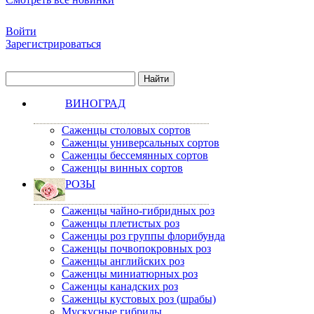
Войти
Зарегистрироваться
ВИНОГРАД
Саженцы столовых сортов
Саженцы универсальных сортов
Саженцы бессемянных сортов
Саженцы винных сортов
РОЗЫ
Саженцы чайно-гибридных роз
Саженцы плетистых роз
Саженцы роз группы флорибунда
Саженцы почвопокровных роз
Саженцы английских роз
Саженцы миниатюрных роз
Саженцы канадских роз
Саженцы кустовых роз (шрабы)
Мускусные гибриды.