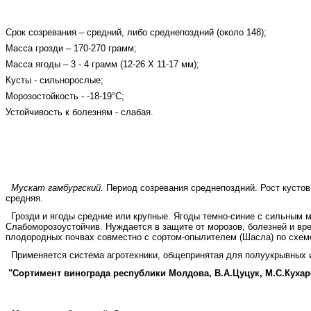
Срок созревания – средний, либо среднепоздний (около 148);
Масса грозди – 170-270 грамм;
Масса ягоды – 3 - 4 грамм (12-26 Х 11-17 мм);
Кусты - сильнорослые;
Морозостойкость - -18-19°С;
Устойчивость к болезням - слабая.
Мускат гамбургский.
Период созревания среднепоздний. Рост кустов 
средняя.
Грозди и ягоды средние или крупные. Ягоды темно-синие с сильным му
Слабоморозоустойчив. Нуждается в защите от морозов, болезней и вре
плодородных почвах сов­местно с сортом-опылителем (Шасла) по схеме:
Применяется система агротехники, общепринятая для полуукрывных и
"Сортимент винограда республики Молдова, В.А.Цуцук, М.С.Кухар