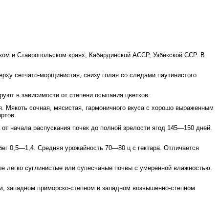
ом и Ставропольском краях, Кабардинской АССР, Узбекской ССР. В
ерху сетчато-морщинистая, снизу голая со следами паутинистого
уют в зависимости от степени осыпания цветков.
я. Мякоть сочная, мясистая, гармоничного вкуса с хорошо выраженным
ртов.
 от начала распускания почек до полной зрелости ягод 145—150 дней.
ег 0,5—1,4. Средняя урожайность 70—80 ц с гектара. Отличается
ые легко суглинистые или супесчаные почвы с умеренной влажностью.
м, западном приморско-степном и западном возвышенно-степном