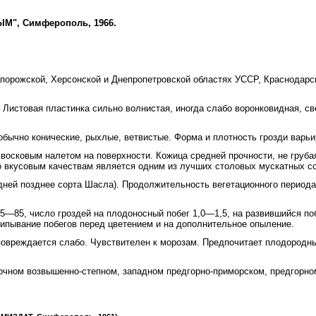
РЫМ", Симферополь, 1966.
порожской, Херсонской и Днепропетровской областях УССР, Краснодарск
Листовая пластинка сильно волнистая, иногда слабо воронковидная, св
бычно конические, рыхлые, ветвистые. Форма и плотность грозди варьир
восковым налетом на поверхности. Кожица средней прочности, не груба
о вкусовым качествам является одним из лучших столовых мускатных со
дней позднее сорта Шасла). Продолжительность вегетационного периода
—85, число гроздей на плодоносный побег 1,0—1,5, на развившийся поб
ипывание побегов перед цветением и на дополнительное опыление.
повреждается слабо. Чувствителен к морозам. Предпочитает плодородн
очном возвышенно-степном, западном предгорно-приморском, предгорно