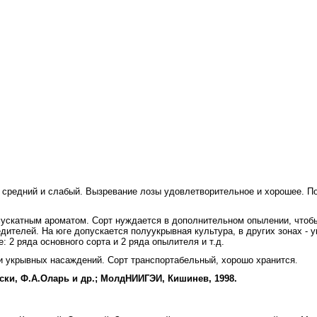
средний и сла­бый. Вызревание лозы удовлетворительное и хорошее. Подв
скатным ароматом. Сорт нуждается в дополнительном опы­лении, чтобы 
дителей. На юге допускается полуукрывная культура, в других зонах - 
 2 ряда основного сорта и 2 ряда опылителя и т.д.
 укрывных насаждений. Сорт транспортабельный, хорошо хра­нится
.
ски, Ф.А.Оларь и др.; МолдНИИГЭИ, Кишинев, 1998.