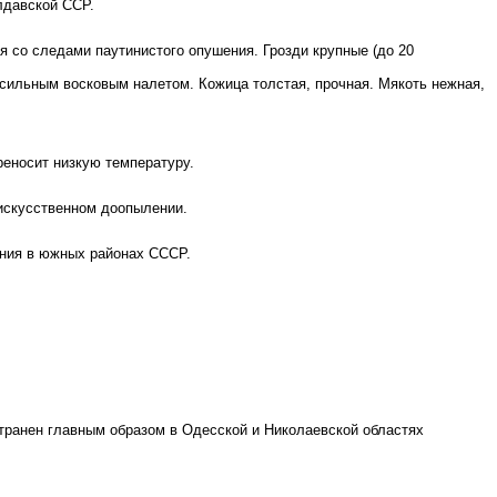
лдавской ССР.
я со следами паутинистого опушения. Грозди крупные (до 20
 сильным восковым налетом. Кожица толстая, прочная. Мякоть нежная,
реносит низкую температуру.
 искусственном доопылении.
ения в южных районах СССР.
транен главным образом в Одесской и Николаевской областях