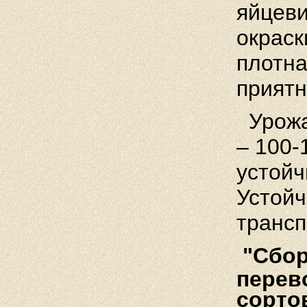
яйцев
окраск
плотна
приятн
Урож
– 100-
устойч
Устойч
трансп
"Cбор
перев
сортов