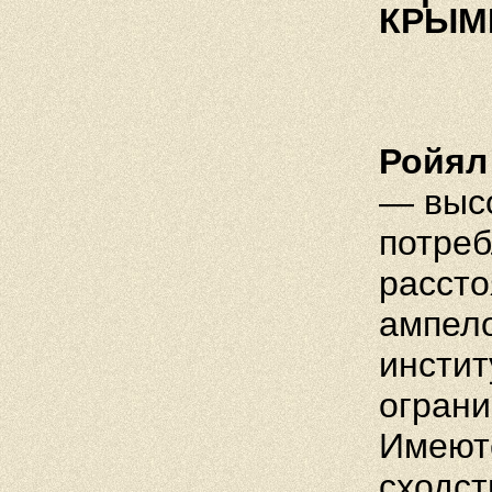
КРЫМИ
Ройял
— высо
потреб
рассто
ампел
инстит
ограни
Имеютс
сходст