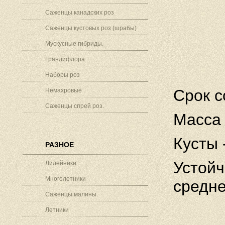
Саженцы канадских роз
Саженцы кустовых роз (шрабы)
Мускусные гибриды.
Грандифлора
Наборы роз
Срок с
Немахровые
Саженцы спрей роз.
Масса 
Кусты 
РАЗНОЕ
Устойч
Лилейники.
Многолетники
средне
Саженцы малины.
Летники