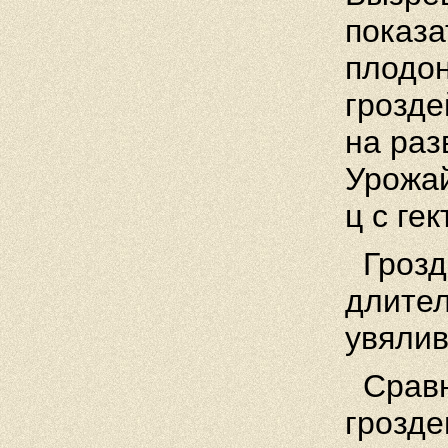
показа
плодон
грозде
на раз
Урожа
ц с гек
Грозд
длител
увялив
Сравни
грозде