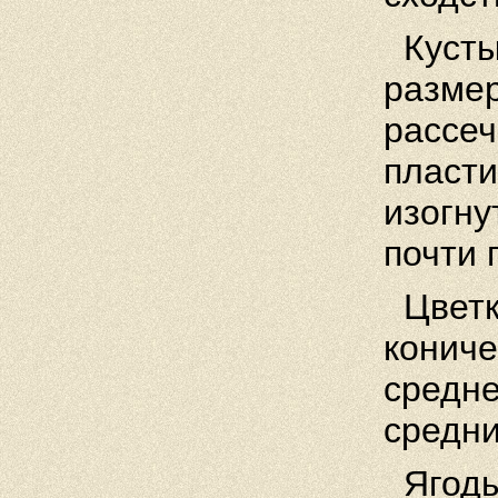
Кусты 
размер
рассеч
пласти
изогну
почти 
Цветк
кониче
средне
средни
Ягоды