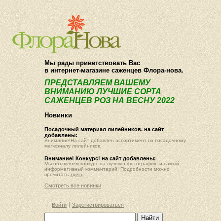
О компании
Как купить
Мы рады приветствовать Вас
в интернет-магазине саженцев Флора-нова.
ПРЕДСТАВЛЯЕМ ВАШЕМУ
ВНИМАНИЮ ЛУЧШИЕ СОРТА
САЖЕНЦЕВ РОЗ НА ВЕСНУ 2022
Новинки
Посадочный материал лилейников. на сайт
добавлены:
Внимание!На сайт добавлен ассортимент по посадочному
материалу лилейников.
Внимание! Конкурс! на сайт добавлены:
Мы объявляем конкурс на лучшую фотографию и самый
информативный комментарий! Подробности можно
прочитать
здесь
Смотреть все новинки
Войти
Зарегистрироваться