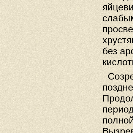
яйцеви
слабым
просве
хрустя
без ар
кислот
Созре
поздне
Продол
период
полной
Вызре