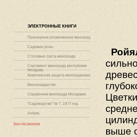
ЭЛЕКТРОННЫЕ КНИГИ
Прискорене розмноження винограду.
Садовые розы.
Ройя
Столовые сорта винограда.
сильно
Сортимент винограда республики
Молдова.
древес
Комплексная защита виноградников.
глубок
Виноградарство.
Цветки
Справочник винограда Молдавии.
"Садоводство" № 7, 1977 год.
средне
Азбука
цилин
Вход для партнеров
выше с