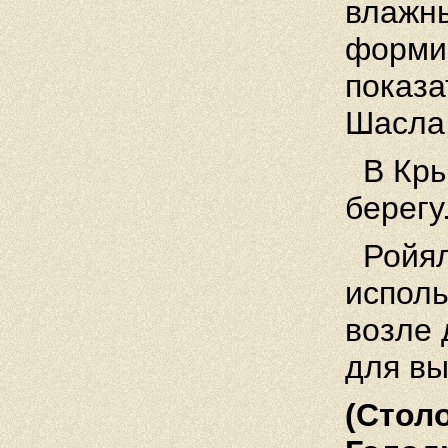
влажн
форми
показа
Шасла
В Кры
берегу
Ройял
исполь
возле 
для вы
(Стол