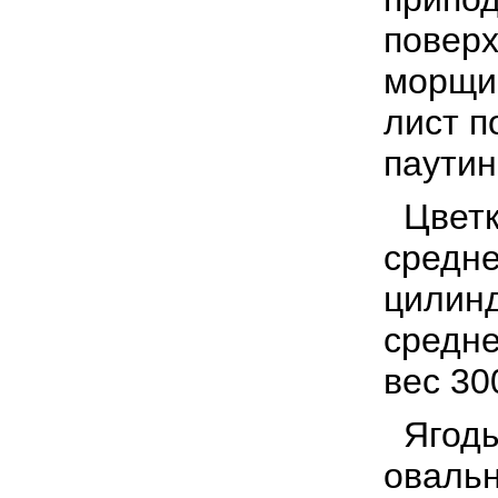
поверх
морщин
лист п
паути
Цветк
средне
цилинд
средне
вес 30
Ягоды 
овальн