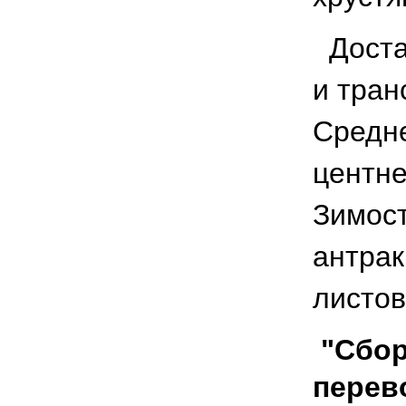
Доста
и тран
Средне
центне
Зимост
антрак
листов
"Cбор
перев