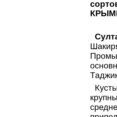
сортов
КРЫМИ
Султ
Шакиря
Промы
основн
Таджик
Кусты
крупны
средне
припод