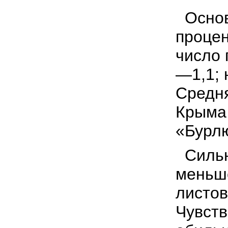
Основ
процен
число 
—1,1; 
Средн
Крыма 
«Бурлю
Сильн
меньш
листов
Чувств