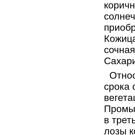
коричн
солнеч
приобр
Кожица
сочная
Сахари
Относи
срока 
вегета
Промыш
в трет
лозы к