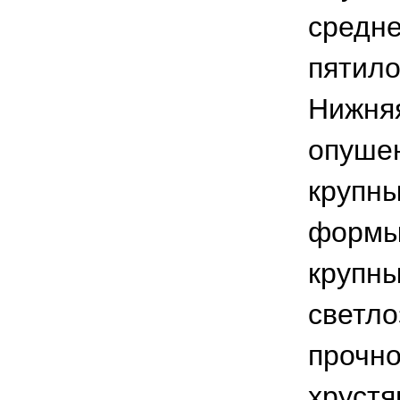
средне
пятило
Нижняя
опушен
крупны
формы,
крупны
светло
прочно
хрустя