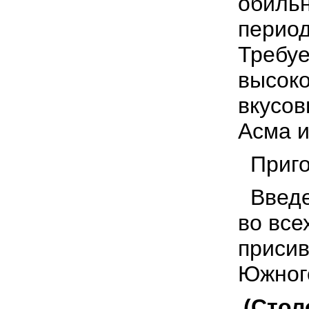
обильн
период
Требуе
высоко
вкусов
Асма 
Приго
Введен
во все
присив
Южного
(Стол